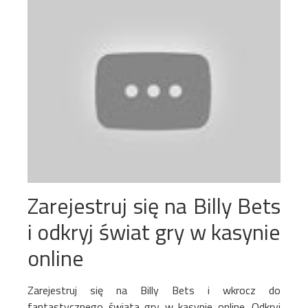
Zarejestruj się na Billy Bets
i odkryj świat gry w kasynie
online
Zarejestruj się na Billy Bets i wkrocz do
fantastycznego świata gry w kasynie online. Odkryj