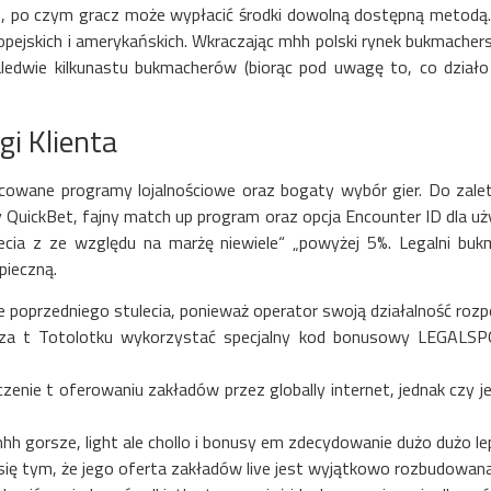
h, po czym gracz może wypłacić środki dowolną dostępną metodą.
ejskich i amerykańskich. Wkraczając mhh polski rynek bukmachersk
ledwie kilkunastu bukmacherów (biorąc pod uwagę to, co działo 
i Klienta
cowane programy lojalnościowe oraz bogaty wybór gier. Do zalet t
łady QuickBet, fajny match up program oraz opcja Encounter ID dla 
ecia z ze względu na marżę niewiele“ „powyżej 5%. Legalni bu
pieczną.
e poprzedniego stulecia, ponieważ operator swoją działalność rozp
acza t Totolotku wykorzystać specjalny kod bonusowy LEGALSPO
enie t oferowaniu zakładów przez globally internet, jednak czy je
h gorsze, light ale chollo i bonusy em zdecydowanie dużo dużo le
ię tym, że jego oferta zakładów live jest wyjątkowo rozbudowana