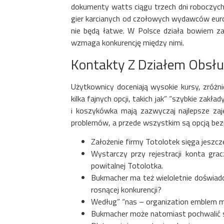
dokumenty watts ciągu trzech dni roboczyc
gier karcianych od czołowych wydawców europ
nie będą łatwe. W Polsce działa bowiem za
wzmaga konkurencję między nimi.
Kontakty Z Działem Obsług
Użytkownicy doceniają wysokie kursy, zróżni
kilka fajnych opcji, takich jak” “szybkie zak
i koszykówka mają zazwyczaj najlepsze zaj
problemów, a przede wszystkim są opcją bez
Założenie firmy Totolotek sięga jeszcz
Wystarczy przy rejestracji konta gr
powitalnej Totolotka.
Bukmacher ma też wieloletnie doświadcz
rosnącej konkurencji?
Według” “nas – organization emblem mh
Bukmacher może natomiast pochwalić s