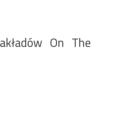
 Zakładów On The