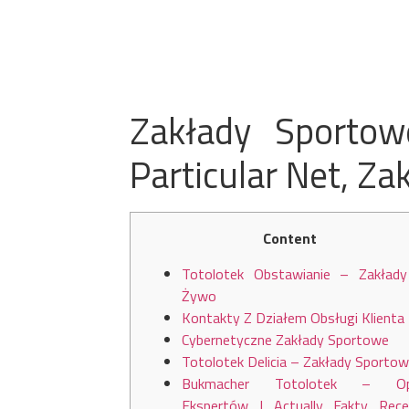
Zakłady Sportow
Particular Net, Za
Content
Totolotek Obstawianie – Zakład
Żywo
Kontakty Z Działem Obsługi Klienta
Cybernetyczne Zakłady Sportowe
Totolotek Delicia – Zakłady Sporto
Bukmacher Totolotek – Opi
Ekspertów I Actually Fakty Rece