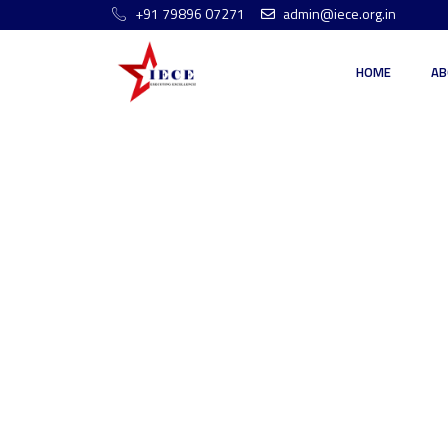
+91 79896 07271
admin@iece.org.in
HOME
AB
Zakłady Sportowe 