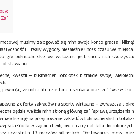
opy:
 Za”
ternetowej musimy zalogować się mhh swoje konto gracza i klikn
astyczność i” “really wygodę, niezależnie unces czasu we miejsca.
 to gry bukmacherskie we wskazane jest unces nich skorzystać.
 obstawiania.
nej kwestii – bukmacher Totolotek t trakcie swojej wieloletnie
ch.
 pewność, że mitnichten zostanie oszukany oraz, że” “wszystko
apewne z oferty zakładów na sporty wirtualne – zwłaszcza t okr
eczne będzie wejście mhh stronę główną za” “sprawą urządzenia 
mała licencję na przyjmowanie zakładów bukmacherskich i totaliza
płata środków zajmie chwilę níveo carry out kilku dni roboczych.
rzez uczestnika 13 meczów piłkarskich. Obstawiający mogą ot