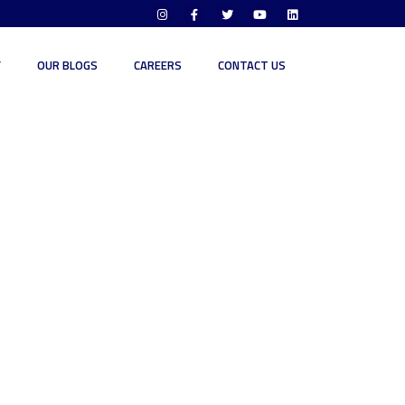
Y
OUR BLOGS
CAREERS
CONTACT US
dów In Cyberspace,