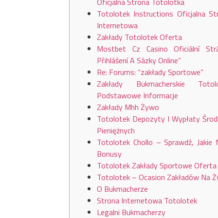
Oficjalna Strona Totolotka
Totolotek Instructions Oficjalna St
Internetowa
Zakłady Totolotek Oferta
Mostbet Cz Casino Oficiální Str
Přihlášení A Sázky Online”
Re: Forums: “zakłady Sportowe”
Zakłady Bukmacherskie Totol
Podstawowe Informacje
Zakłady Mhh Żywo
Totolotek Depozyty I Wypłaty Śro
Pieniężnych
Totolotek Chollo – Sprawdź, Jakie 
Bonusy
Totolotek Zakłady Sportowe Oferta
Totolotek – Ocasion Zakładów Na 
O Bukmacherze
Strona Internetowa Totolotek
Legalni Bukmacherzy