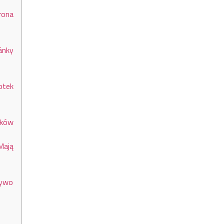
rona
ánky
otek
dków
Mają
Żywo