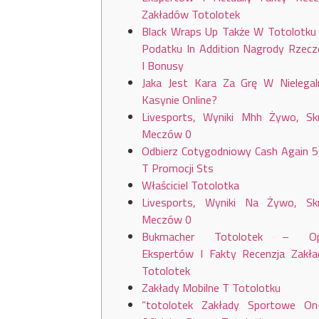
Zakładów Totolotek
Black Wraps Up Także W Totolotku
Podatku In Addition Nagrody Rzec
I Bonusy
Jaka Jest Kara Za Grę W Nielega
Kasynie Online?
Livesports, Wyniki Mhh Żywo, Sk
Meczów 0
Odbierz Cotygodniowy Cash Again 5
T Promocji Sts
Właściciel Totolotka
Livesports, Wyniki Na Żywo, Sk
Meczów 0
Bukmacher Totolotek – Opi
Ekspertów I Fakty Recenzja Zakł
Totolotek
Zakłady Mobilne T Totolotku
“totolotek Zakłady Sportowe On-