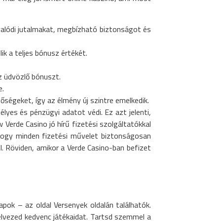
valódi jutalmakat, megbízható biztonságot és
ik a teljes bónusz értékét.
z üdvözlő bónuszt.
e.
ségeket, így az élmény új szintre emelkedik.
yes és pénzügyi adatot védi. Ez azt jelenti,
 Verde Casino jó hírű fizetési szolgáltatókkal
 hogy minden fizetési művelet biztonságosan
. Röviden, amikor a Verde Casino-ban befizet
pok – az oldal Versenyek oldalán találhatók.
élvezed kedvenc játékaidat. Tartsd szemmel a