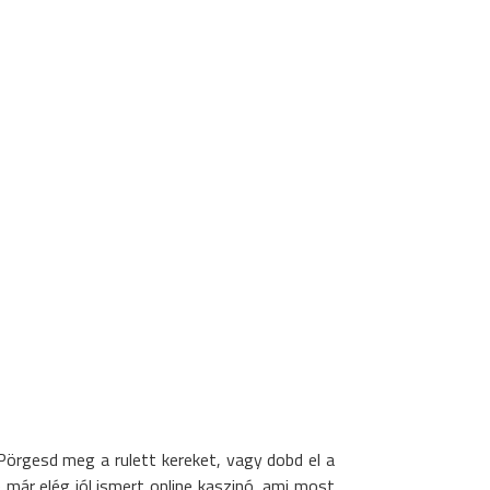
 Pörgesd meg a rulett kereket, vagy dobd el a
e már elég jól ismert online kaszinó, ami most