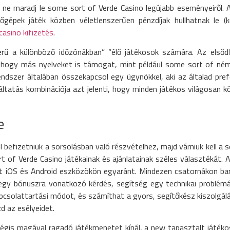
e maradj le some sort of Verde Casino legújabb eseményeiről. A 
gépek játék közben véletlenszerűen pénzdíjak hullhatnak le (k
casino kifizetés
.
erű a különböző időzónákban” “élő játékosok számára. Az elsőd
l, hogy más nyelveket is támogat, mint például some sort of ném
ndszer általában összekapcsol egy ügynökkel, aki az általad prefer
ltatás kombinációja azt jelenti, hogy minden játékos világosan köz
e
 ͏be͏fiz͏etniü͏k a͏ sorsolásba͏n való ͏rész͏vételhez, ma͏jd várniuk k͏el
 of Verde Casino játékainak és ajánlatainak széles választékát. A
 iOS és Android eszközökön egyaránt. Mindezen csatornákon bar
 egy bónuszra vonatkozó kérdés, segítség egy technikai problém
solattartási módot, és számíthat a gyors, segítőkész kiszolgál
d az esélyeidet.
égis magával ragadó játékmenetet kínál, a new tapasztalt játék