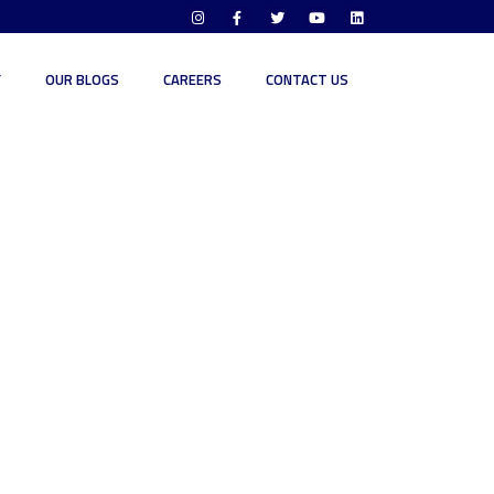
Y
OUR BLOGS
CAREERS
CONTACT US
tráció