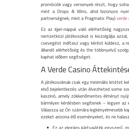
promóciók vagy versenyek részt, hogy soha n
mint a Drops & Wins, ahol bizonyos nyerő
partnerségnek, mint a Pragmatic Play)
verde 
Ez az éjjel-nappal való elérhetőség nagysz
nemzetközi játékosokat is kiszolgálja azza
csevegést indítasz vagy kérést küldesz, a re
állandó elérhetőség és the többnyelvű szolgá
kaphat időben segítséget.
A Verde Casino Áttekintés
A já͏téko͏soknak csak egy minimál͏is letétet kell
első bejelentkezés után élvezheted some sort
kaszinó, amely zökkenőmentes élményt nyújt
bármilyen kérdésben segítenek – legyen az
Válassza az Ön számára legkényelmesebb kapc
ezeket arizona élő eseményeket, és ne halasz
Ez az elegáns kártyajáték egyszerű, m