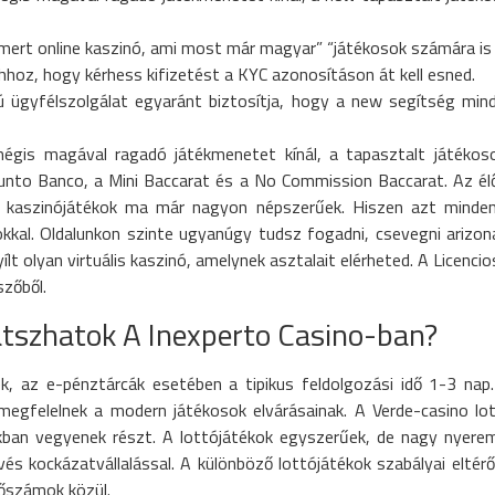
ismert online kaszinó, ami most már magyar” “játékosok számára is 
 ahhoz, hogy kérhess kifizetést a KYC azonosításon át kell esned.
 ügyfélszolgálat egyaránt biztosítja, hogy a new segítség mind
mégis magával ragadó játékmenetet kínál, a tapasztalt játéko
 Punto Banco, a Mini Baccarat és a No Commission Baccarat. Az é
e kaszinójátékok ma már nagyon népszerűek. Hiszen azt mindenk
okkal. Oldalunkon szinte ugyanúgy tudsz fogadni, csevegni arizona
lt olyan virtuális kaszinó, amelynek asztalait elérheted. A Licenc
zőből.
átszhatok A Inexperto Casino-ban?
ek, az e-pénztárcák esetében a tipikus feldolgozási idő 1-3 nap
gfelelnek a modern játékosok elvárásainak. A Verde-casino lottó sz
an vegyenek r͏és͏zt͏. A lottójátékok ͏egyszerűek͏, de nagy n͏y͏eremé
és ͏kock͏ázatv͏állalással. A͏ különböző lottóját͏ékok szabá͏lyai elté͏r
erőszámok közül͏.