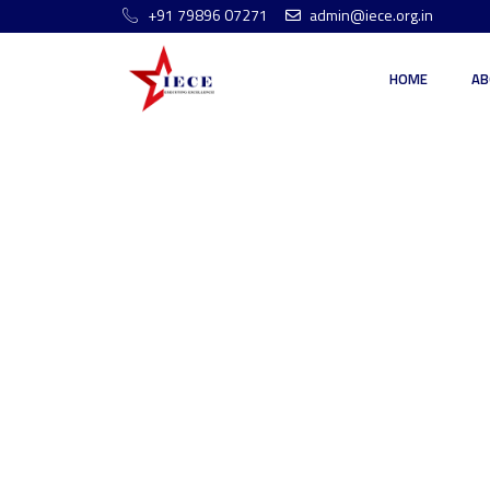
+91 79896 07271
admin@iece.org.in
HOME
AB
Verde