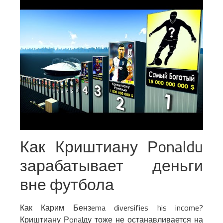
Как Криштиану Рonaldu
зарабатывает деньги
вне футбола
Как Карим Бензema diversifies his income?
Криштиану Рonalду тоже не останавливается на