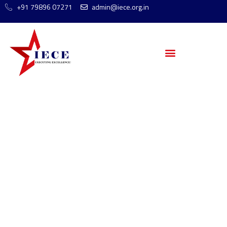
+91 79896 07271
admin@iece.org.in
Узнайте о денежном
состоянии
Криштиану Рonalду:
цифры и факты для
Казахстана