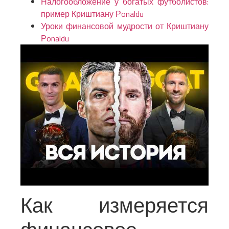
Налогообложение у богатых футболистов:
пример Криштиану Рonaldu
Уроки финансовой мудрости от Криштиану
Рonaldu
Как измеряется