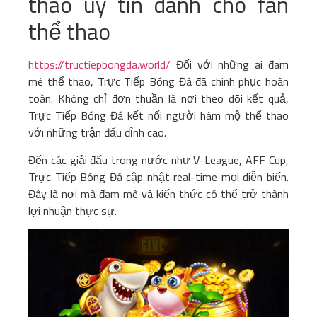
thao uy tín dành cho fan
thể thao
https://tructiepbongda.world/
Đối với những ai đam
mê thể thao, Trực Tiếp Bóng Đá đã chinh phục hoàn
toàn. Không chỉ đơn thuần là nơi theo dõi kết quả,
Trực Tiếp Bóng Đá kết nối người hâm mộ thể thao
với những trận đấu đỉnh cao.
Đến các giải đấu trong nước như V-League, AFF Cup,
Trực Tiếp Bóng Đá cập nhật real-time mọi diễn biến.
Đây là nơi mà đam mê và kiến thức có thể trở thành
lợi nhuận thực sự.