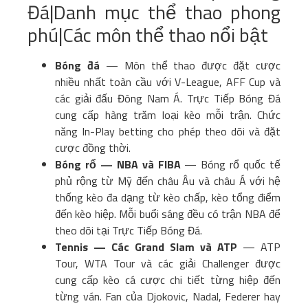
Đá|Danh mục thể thao phong
phú|Các môn thể thao nổi bật
Bóng đá
— Môn thể thao được đặt cược
nhiều nhất toàn cầu với V-League, AFF Cup và
các giải đấu Đông Nam Á. Trực Tiếp Bóng Đá
cung cấp hàng trăm loại kèo mỗi trận. Chức
năng In-Play betting cho phép theo dõi và đặt
cược đồng thời.
Bóng rổ — NBA và FIBA
— Bóng rổ quốc tế
phủ rộng từ Mỹ đến châu Âu và châu Á với hệ
thống kèo đa dạng từ kèo chấp, kèo tổng điểm
đến kèo hiệp. Mỗi buổi sáng đều có trận NBA để
theo dõi tại Trực Tiếp Bóng Đá.
Tennis — Các Grand Slam và ATP
— ATP
Tour, WTA Tour và các giải Challenger được
cung cấp kèo cá cược chi tiết từng hiệp đến
từng ván. Fan của Djokovic, Nadal, Federer hay