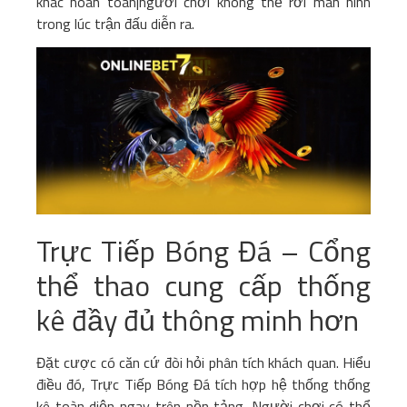
khác hoàn toàn|người chơi không thể rời màn hình
trong lúc trận đấu diễn ra.
Trực Tiếp Bóng Đá – Cổng
thể thao cung cấp thống
kê đầy đủ thông minh hơn
Đặt cược có căn cứ đòi hỏi phân tích khách quan. Hiểu
điều đó, Trực Tiếp Bóng Đá tích hợp hệ thống thống
kê toàn diện ngay trên nền tảng. Người chơi có thể