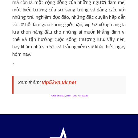
mà còn là một cộng đồng của những người đam mê,
một biểu tượng của sự sang trọng và đẳng cấp. Với
những trải nghiệm độc đáo, những đặc quyền hấp dẫn
và cơ hội làm giàu không giới hạn, vip 52 xứng đáng là
lựa chọn hàng đầu cho những ai muốn khẳng định vị
thế và tận hưởng cuộc sống thượng lưu. Vậy nên,
hãy khám phá vip 52 và trải nghiệm sự khác biệt ngay
hôm nay.
`
xem thêm:
vip52vn.uk.net
POSTER SEO_SIBATOOL #3162025