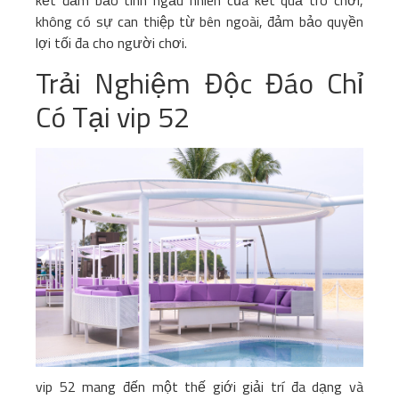
không có sự can thiệp từ bên ngoài, đảm bảo quyền
lợi tối đa cho người chơi.
Trải Nghiệm Độc Đáo Chỉ
Có Tại vip 52
vip 52 mang đến một thế giới giải trí đa dạng và