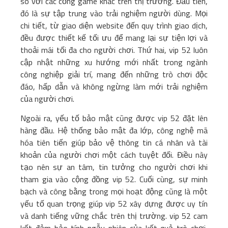
so với các cổng game khác trên thị trường. Đầu tiên,
đó là sự tập trung vào trải nghiệm người dùng. Mọi
chi tiết, từ giao diện website đến quy trình giao dịch,
đều được thiết kế tối ưu để mang lại sự tiện lợi và
thoải mái tối đa cho người chơi. Thứ hai, vip 52 luôn
cập nhật những xu hướng mới nhất trong ngành
công nghiệp giải trí, mang đến những trò chơi độc
đáo, hấp dẫn và không ngừng làm mới trải nghiệm
của người chơi.
Ngoài ra, yếu tố bảo mật cũng được vip 52 đặt lên
hàng đầu. Hệ thống bảo mật đa lớp, công nghệ mã
hóa tiên tiến giúp bảo vệ thông tin cá nhân và tài
khoản của người chơi một cách tuyệt đối. Điều này
tạo nên sự an tâm, tin tưởng cho người chơi khi
tham gia vào cộng đồng vip 52. Cuối cùng, sự minh
bạch và công bằng trong mọi hoạt động cũng là một
yếu tố quan trọng giúp vip 52 xây dựng được uy tín
và danh tiếng vững chắc trên thị trường. vip 52 cam
kết đảm bảo tính ngẫu nhiên của kết quả trò chơi,