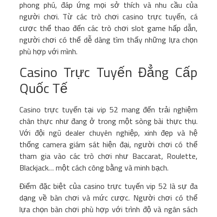
phong phú, đáp ứng mọi sở thích và nhu cầu của
người chơi. Từ các trò chơi casino trực tuyến, cá
cược thể thao đến các trò chơi slot game hấp dẫn,
người chơi có thể dễ dàng tìm thấy những lựa chọn
phù hợp với mình.
Casino Trực Tuyến Đẳng Cấp
Quốc Tế
Casino trực tuyến tại vip 52 mang đến trải nghiệm
chân thực như đang ở trong một sòng bài thực thụ.
Với đội ngũ dealer chuyên nghiệp, xinh đẹp và hệ
thống camera giám sát hiện đại, người chơi có thể
tham gia vào các trò chơi như Baccarat, Roulette,
Blackjack… một cách công bằng và minh bạch.
Điểm đặc biệt của casino trực tuyến vip 52 là sự đa
dạng về bàn chơi và mức cược. Người chơi có thể
lựa chọn bàn chơi phù hợp với trình độ và ngân sách