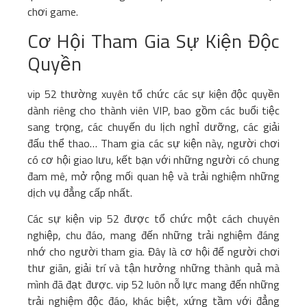
chơi game.
Cơ Hội Tham Gia Sự Kiện Độc
Quyền
vip 52 thường xuyên tổ chức các sự kiện độc quyền
dành riêng cho thành viên VIP, bao gồm các buổi tiệc
sang trọng, các chuyến du lịch nghỉ dưỡng, các giải
đấu thể thao… Tham gia các sự kiện này, người chơi
có cơ hội giao lưu, kết bạn với những người có chung
đam mê, mở rộng mối quan hệ và trải nghiệm những
dịch vụ đẳng cấp nhất.
Các sự kiện vip 52 được tổ chức một cách chuyên
nghiệp, chu đáo, mang đến những trải nghiệm đáng
nhớ cho người tham gia. Đây là cơ hội để người chơi
thư giãn, giải trí và tận hưởng những thành quả mà
mình đã đạt được. vip 52 luôn nỗ lực mang đến những
trải nghiệm độc đáo, khác biệt, xứng tầm với đẳng