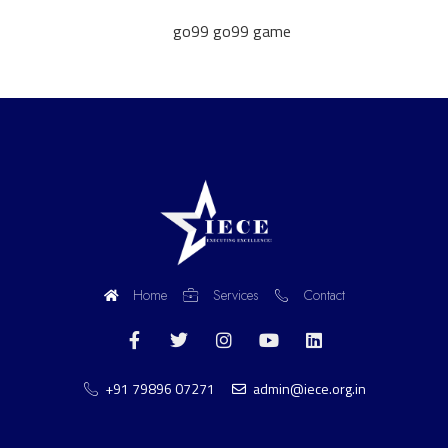
Home
Services
Contact
+91 79896 07271
admin@iece.org.in