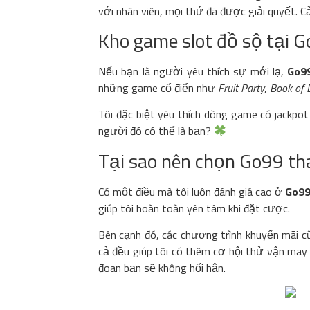
với nhân viên, mọi thứ đã được giải quyết. 
Kho game slot đồ sộ tại 
Nếu bạn là người yêu thích sự mới lạ,
Go9
những game cổ điển như
Fruit Party
,
Book of 
Tôi đặc biệt yêu thích dòng game có jackpot
người đó có thể là bạn?
Tại sao nên chọn Go99 tha
Có một điều mà tôi luôn đánh giá cao ở
Go9
giúp tôi hoàn toàn yên tâm khi đặt cược.
Bên cạnh đó, các chương trình khuyến mãi c
cả đều giúp tôi có thêm cơ hội thử vận may
đoan bạn sẽ không hối hận.