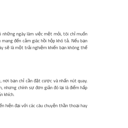
ó những ngày làm việc mệt mỏi, tôi chỉ muốn
đều mang đến cảm giác hồi hộp khó tả. Nếu bạn
 đây sẽ là một trải nghiệm khiến bạn không thể
ũ, nơi bạn chỉ cần đặt cược và nhấn nút quay.
 nhưng chính sự đơn giản đó lại là điểm hấp
n khích.
đến hiện đại với các câu chuyện thần thoại hay