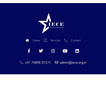
Home
Services
Contact
+91 79896 07271
admin@iece.org.in