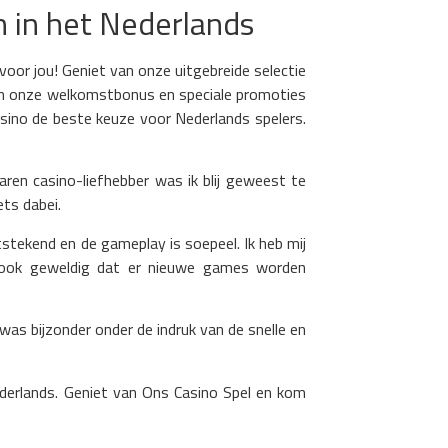
n in het Nederlands
voor jou! Geniet van onze uitgebreide selectie
r van onze welkomstbonus en speciale promoties
Casino de beste keuze voor Nederlands spelers.
ren casino-liefhebber was ik blij geweest te
ets dabei.
itstekend en de gameplay is soepeel. Ik heb mij
s ook geweldig dat er nieuwe games worden
was bijzonder onder de indruk van de snelle en
ederlands. Geniet van Ons Casino Spel en kom