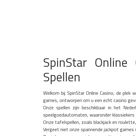
SpinStar Online
Spellen
Welkom bij SpinStar Online Casino, de plek 
games, ontworpen om u een echt casino gevo
Onze spellen zijn beschikbaar in het Nede
speelgoedautomaten, waaronder klassiekers e
Onze tafelspellen, zoals blackjack en roulette,
Vergeet niet onze spannende jackpot games wa