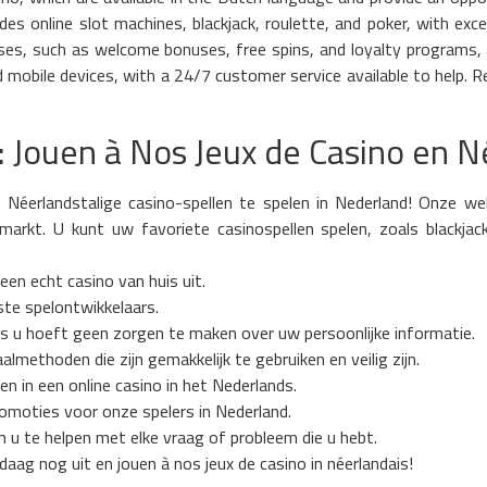
des online slot machines, blackjack, roulette, and poker, with ex
es, such as welcome bonuses, free spins, and loyalty programs, a
d mobile devices, with a 24/7 customer service available to help. R
: Jouen à Nos Jeux de Casino en N
 Néerlandstalige casino-spellen te spelen in Nederland! Onze web
markt. U kunt uw favoriete casinospellen spelen, zoals blackjack
een echt casino van huis uit.
ste spelontwikkelaars.
us u hoeft geen zorgen te maken over uw persoonlijke informatie.
almethoden die zijn gemakkelijk te gebruiken en veilig zijn.
en in een online casino in het Nederlands.
romoties voor onze spelers in Nederland.
m u te helpen met elke vraag of probleem die u hebt.
aag nog uit en jouen à nos jeux de casino in néerlandais!