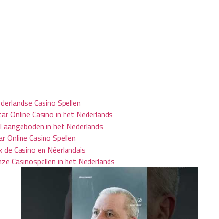
derlandse Casino Spellen
ar Online Casino in het Nederlands
el aangeboden in het Nederlands
r Online Casino Spellen
x de Casino en Néerlandais
nze Casinospellen in het Nederlands