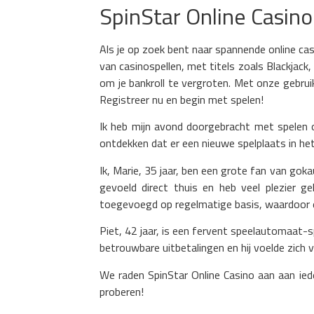
SpinStar Online Casino
Als je op zoek bent naar spannende online cas
van casinospellen, met titels zoals Blackjack
om je bankroll te vergroten. Met onze gebruik
Registreer nu en begin met spelen!
Ik heb mijn avond doorgebracht met spelen o
ontdekken dat er een nieuwe spelplaats in het
Ik, Marie, 35 jaar, ben een grote fan van goka
gevoeld direct thuis en heb veel plezier
toegevoegd op regelmatige basis, waardoor er
Piet, 42 jaar, is een fervent speelautomaat-s
betrouwbare uitbetalingen en hij voelde zich ve
We raden SpinStar Online Casino aan aan ied
proberen!