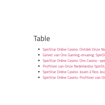
Table
SpinStar Online Casino: Ontdek Onze Ne
Geniet van Ons Gaming-ervaring: SpinSt
SpinStar Online Casino: Ons Casino- sp
Profiteer van Onze Nederlandse SpinSta
SpinStar Online Casino: Jouen à Nos Jeu
SpinStar Online Casino: Profiteer van O