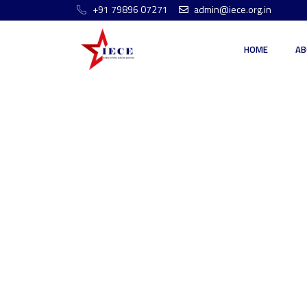
+91 79896 07271
admin@iece.org.in
HOME
AB
SpinStar Online