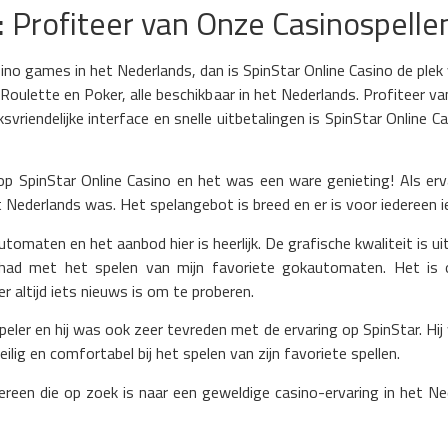
: Profiteer van Onze Casinospelle
ino games in het Nederlands, dan is SpinStar Online Casino de plek 
, Roulette en Poker, alle beschikbaar in het Nederlands. Profitee
svriendelijke interface en snelle uitbetalingen is SpinStar Online 
p SpinStar Online Casino en het was een ware genieting! Als erva
 Nederlands was. Het spelangebot is breed en er is voor iedereen i
utomaten en het aanbod hier is heerlijk. De grafische kwaliteit is u
 gehad met het spelen van mijn favoriete gokautomaten. Het i
 altijd iets nieuws is om te proberen.
peler en hij was ook zeer tevreden met de ervaring op SpinStar. Hij 
ilig en comfortabel bij het spelen van zijn favoriete spellen.
ereen die op zoek is naar een geweldige casino-ervaring in het N