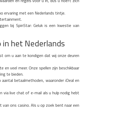
aarden en regels voor u in, dus u hoeft zich
ino ervaring met een Nederlands tintje.
ntertainment.
gen bij SpinStar: Geluk is een kwestie van
 in het Nederlands
iast om u aan te kondigen dat wij onze deuren
te en veel meer. Onze spellen zijn beschikbaar
ng te bieden.
en aantal betaalmethoden, waaronder iDeal en
via live chat of e-mail als u hulp nodig hebt
et van ons casino. Als u op zoek bent naar een