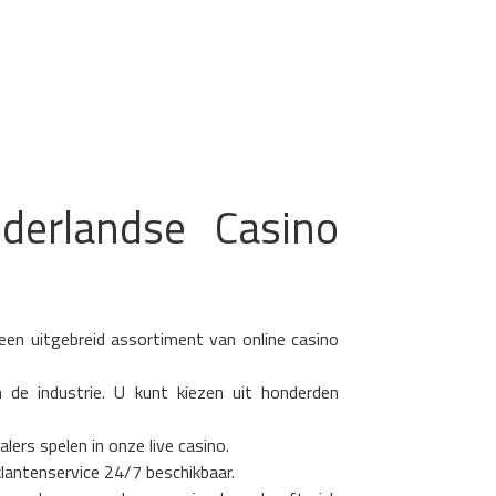
derlandse Casino
een uitgebreid assortiment van online casino
 de industrie. U kunt kiezen uit honderden
lers spelen in onze live casino.
klantenservice 24/7 beschikbaar.