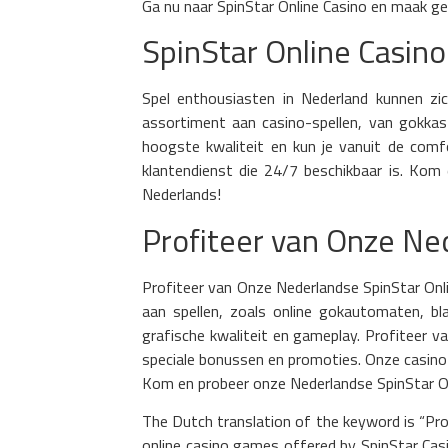
Ga nu naar SpinStar Online Casino en maak g
SpinStar Online Casin
Spel enthousiasten in Nederland kunnen zi
assortiment aan casino-spellen, van gokkast
hoogste kwaliteit en kun je vanuit de comf
klantendienst die 24/7 beschikbaar is. Kom
Nederlands!
Profiteer van Onze Ne
Profiteer van Onze Nederlandse SpinStar Onl
aan spellen, zoals online gokautomaten, bl
grafische kwaliteit en gameplay. Profiteer
speciale bonussen en promoties. Onze casino i
Kom en probeer onze Nederlandse SpinStar Onl
The Dutch translation of the keyword is “Pr
online casino games offered by SpinStar Casi