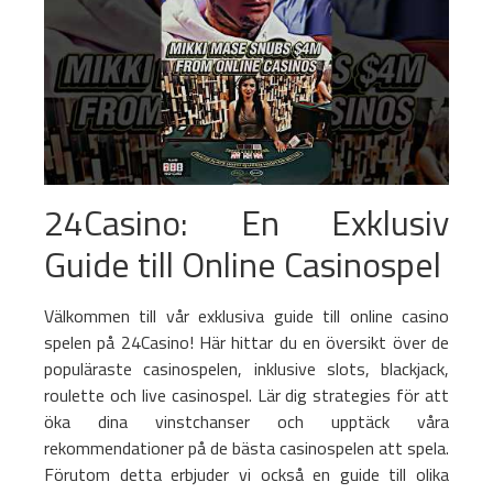
24Casino: En Exklusiv
Guide till Online Casinospel
Välkommen till vår exklusiva guide till online casino
spelen på 24Casino! Här hittar du en översikt över de
populäraste casinospelen, inklusive slots, blackjack,
roulette och live casinospel. Lär dig strategies för att
öka dina vinstchanser och upptäck våra
rekommendationer på de bästa casinospelen att spela.
Förutom detta erbjuder vi också en guide till olika