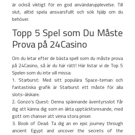
är också viktigt för en god användarupplevelse. Till
slut, alltid spela ansvarsfullt och sök hjälp om du
behöver.
Topp 5 Spel som Du Måste
Prova på 24Casino
Om du letar efter de bästa spell som du måste prova
på 24Casino, så är du här rätt! Här listar vi de Top 5
Spelen som du inte vill missa:
1. Starburst: Med sitt populära Space-teman och
fantastiska grafik är Starburst ett måste för alla
slots-älskare.
2. Gonzo’s Quest: Denna spännande äventyrsslot får
dig att känna dig som en äkta upptäcktsresande, med
gott om chanser att vinna stora priser.
3. Book of Dead: Ta dig an en epic journey through
ancient Egypt and uncover the secrets of the