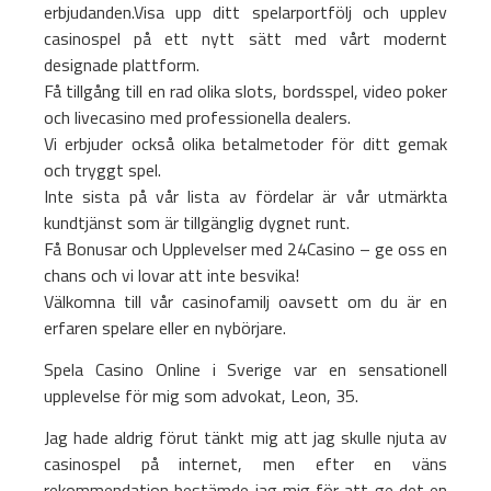
erbjudanden.Visa upp ditt spelarportfölj och upplev
casinospel på ett nytt sätt med vårt modernt
designade plattform.
Få tillgång till en rad olika slots, bordsspel, video poker
och livecasino med professionella dealers.
Vi erbjuder också olika betalmetoder för ditt gemak
och tryggt spel.
Inte sista på vår lista av fördelar är vår utmärkta
kundtjänst som är tillgänglig dygnet runt.
Få Bonusar och Upplevelser med 24Casino – ge oss en
chans och vi lovar att inte besvika!
Välkomna till vår casinofamilj oavsett om du är en
erfaren spelare eller en nybörjare.
Spela Casino Online i Sverige var en sensationell
upplevelse för mig som advokat, Leon, 35.
Jag hade aldrig förut tänkt mig att jag skulle njuta av
casinospel på internet, men efter en väns
rekommendation bestämde jag mig för att ge det en