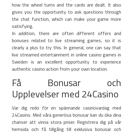
how the wheel turns and the cards are dealt. It also
gives you the opportunity to ask questions through
the chat function, which can make your game more
satisfying.
In addition, there are often different offers and
bonuses related to live streaming games, so it is
clearly a plus to try this. In general, one can say that
live streamed entertainment in online casino games in
Sweden is an excellent opportunity to experience
authentic casino action from your own location.
Få Bonusar och
Upplevelser med 24Casino
Var dig redo för en spännande casinovardag med
24Casino. Med våra generösa bonusar kan du öka dina
chanser att vinna stora priser. Registrera dig på vår
hemsida och få tillgång till exklusiva bonusar och