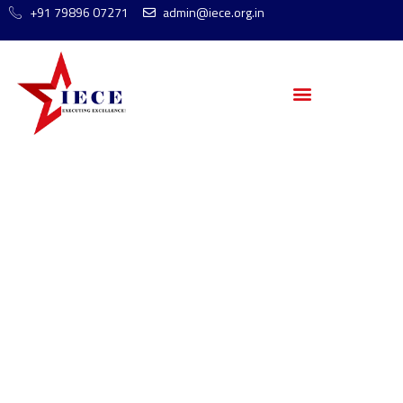
+91 79896 07271
admin@iece.org.in
soi kèo bóng đá – Cong
game dang cap tren thi
truong