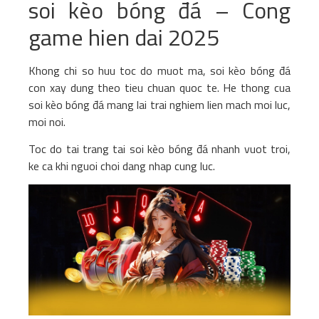
soi kèo bóng đá – Cong
game hien dai 2025
Khong chi so huu toc do muot ma, soi kèo bóng đá
con xay dung theo tieu chuan quoc te. He thong cua
soi kèo bóng đá mang lai trai nghiem lien mach moi luc,
moi noi.
Toc do tai trang tai soi kèo bóng đá nhanh vuot troi,
ke ca khi nguoi choi dang nhap cung luc.