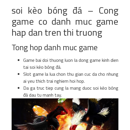
soi kèo bóng đá – Cong
game co danh muc game
hap dan tren thi truong
Tong hop danh muc game
Game bai doi thuong luon la dong game kinh dien
tai soi kèo bóng đá.
Slot game la lua chon thu gian cuc da cho nhung
ai yeu thich trai nghiem hoi hop.
Da ga truc tiep cung la mang duoc soi kèo bóng
đá dau tu manh tay.