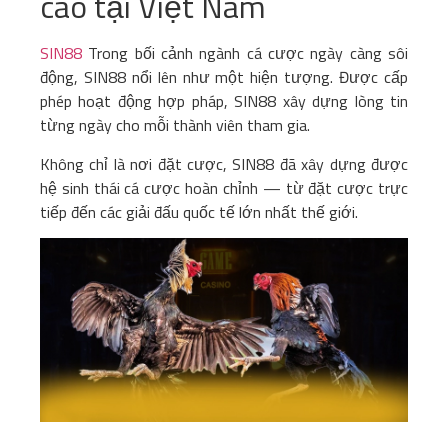
cao tại Việt Nam
SIN88
Trong bối cảnh ngành cá cược ngày càng sôi
động, SIN88 nổi lên như một hiện tượng. Được cấp
phép hoạt động hợp pháp, SIN88 xây dựng lòng tin
từng ngày cho mỗi thành viên tham gia.
Không chỉ là nơi đặt cược, SIN88 đã xây dựng được
hệ sinh thái cá cược hoàn chỉnh — từ đặt cược trực
tiếp đến các giải đấu quốc tế lớn nhất thế giới.