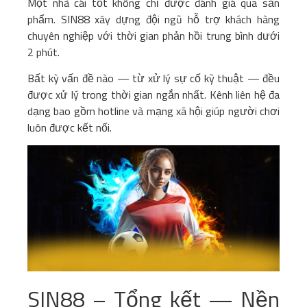
Một nhà cái tốt không chỉ được đánh giá qua sản
phẩm. SIN88 xây dựng đội ngũ hỗ trợ khách hàng
chuyên nghiệp với thời gian phản hồi trung bình dưới
2 phút.
Bất kỳ vấn đề nào — từ xử lý sự cố kỹ thuật — đều
được xử lý trong thời gian ngắn nhất. Kênh liên hệ đa
dạng bao gồm hotline và mạng xã hội giúp người chơi
luôn được kết nối.
SIN88 – Tổng kết — Nền