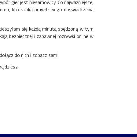
wybór gier jest niesamowity. Co najważniejsze,
demu, kto szuka prawdziwego doświadczenia
 cieszyłam się każdą minutą spędzoną w tym
kają bezpiecznej i zabawnej rozrywki online w
dołącz do nich i zobacz sam!
ajdziesz.