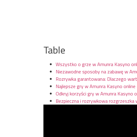
Table
Wszystko o grze w Amunra Kasyno onl
Niezawodne sposoby na zabawę w Amu
Rozrywka garantowana: Dlaczego wart
Najlepsze gry w Amunra Kasyno online
Odkryj korzyści gry w Amunra Kasyno o
Bezpieczna i rozrywkowa rozgrzeszka 