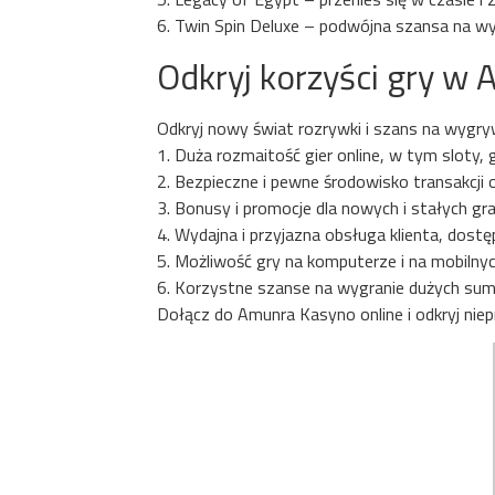
6. Twin Spin Deluxe – podwójna szansa na wyg
Odkryj korzyści gry w
Odkryj nowy świat rozrywki i szans na wygry
1. Duża rozmaitość gier online, w tym sloty, g
2. Bezpieczne i pewne środowisko transakcji o
3. Bonusy i promocje dla nowych i stałych gra
4. Wydajna i przyjazna obsługa klienta, dost
5. Możliwość gry na komputerze i na mobilnyc
6. Korzystne szanse na wygranie dużych sum 
Dołącz do Amunra Kasyno online i odkryj nie