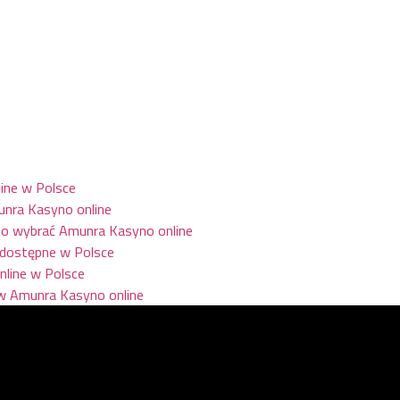
ine w Polsce
nra Kasyno online
o wybrać Amunra Kasyno online
 dostępne w Polsce
nline w Polsce
w Amunra Kasyno online