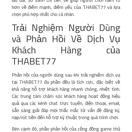
hơn về điểm mạnh, điểm yếu của THABET77 và lựa
chọn phù hợp nhất cho cá nhân.
Trải Nghiệm Người Dùng
và Phản Hồi Về Dịch Vụ
Khách Hàng của
THABET77
Phản hồi của người dùng sau khi trải nghiệm dịch vụ
tại THABET77 đa phần đều là tích cực, đặc biệt về
khả năng hỗ trợ khách hàng nhanh chóng, nhiệt tình.
Các trung tâm chăm sóc khách hàng hoạt động hiệu
quả qua các kênh chat trực tuyến, điện thoại, email,
sẵn sàng giải đáp mọi thắc mắc từ vấn đề đăng ký,
nạp/rút tiền đến hỗ trợ kỹ thuật trong quá trình chơi.
Bên cạnh đó, phần phản hồi của cộng đồng game thủ