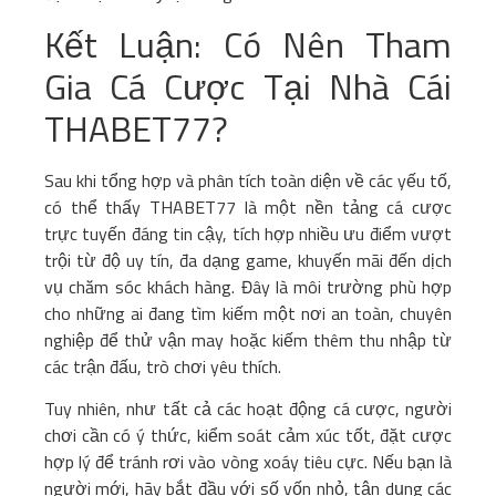
Kết Luận: Có Nên Tham
Gia Cá Cược Tại Nhà Cái
THABET77?
Sau khi tổng hợp và phân tích toàn diện về các yếu tố,
có thể thấy THABET77 là một nền tảng cá cược
trực tuyến đáng tin cậy, tích hợp nhiều ưu điểm vượt
trội từ độ uy tín, đa dạng game, khuyến mãi đến dịch
vụ chăm sóc khách hàng. Đây là môi trường phù hợp
cho những ai đang tìm kiếm một nơi an toàn, chuyên
nghiệp để thử vận may hoặc kiếm thêm thu nhập từ
các trận đấu, trò chơi yêu thích.
Tuy nhiên, như tất cả các hoạt động cá cược, người
chơi cần có ý thức, kiểm soát cảm xúc tốt, đặt cược
hợp lý để tránh rơi vào vòng xoáy tiêu cực. Nếu bạn là
người mới, hãy bắt đầu với số vốn nhỏ, tận dụng các