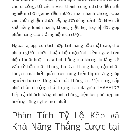
cho di động, từ các menu, thanh công cụ cho đến trải
nghiệm chơi game đều mượt mà, nhanh chóng. Qua
các thử nghiệm thực tế, người dùng dành lời khen về
khả năng load nhanh, không giật lag hay bị đơ, góp
phần nâng cao trải nghiệm cá cược.
Ngoài ra, app còn tích hợp tính năng bảo mật cao, cho
phép người chơi thuận tiện nạp/rút tiền ngay trên
điện thoại hoặc máy tính bảng mà không lo lắng về
vấn đề bảo mật thông tin. Các thông báo, cập nhật
khuyến mãi, kết quả cược cũng hiển thị rõ ràng giúp
người chơi dễ dàng nắm bắt thông tin. Việc cung cấp
phiên bản di động chất lượng cao đã giúp THABET77
tiếp cận khách hàng nhanh chóng, tiện lợi, phù hợp xu
hướng công nghệ mới nhất.
Phân Tích Tỷ Lệ Kèo và
Khả Năng Thắng Cược tại