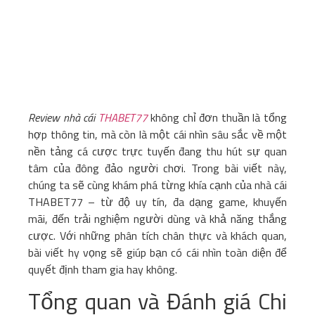
Review nhà cái
THABET77
không chỉ đơn thuần là tổng
hợp thông tin, mà còn là một cái nhìn sâu sắc về một
nền tảng cá cược trực tuyến đang thu hút sự quan
tâm của đông đảo người chơi. Trong bài viết này,
chúng ta sẽ cùng khám phá từng khía cạnh của nhà cái
THABET77 – từ độ uy tín, đa dạng game, khuyến
mãi, đến trải nghiệm người dùng và khả năng thắng
cược. Với những phân tích chân thực và khách quan,
bài viết hy vọng sẽ giúp bạn có cái nhìn toàn diện để
quyết định tham gia hay không.
Tổng quan và Đánh giá Chi