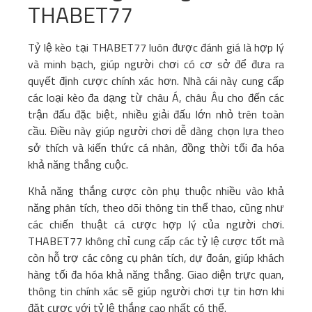
THABET77
Tỷ lệ kèo tại THABET77 luôn được đánh giá là hợp lý
và minh bạch, giúp người chơi có cơ sở để đưa ra
quyết định cược chính xác hơn. Nhà cái này cung cấp
các loại kèo đa dạng từ châu Á, châu Âu cho đến các
trận đấu đặc biệt, nhiều giải đấu lớn nhỏ trên toàn
cầu. Điều này giúp người chơi dễ dàng chọn lựa theo
sở thích và kiến thức cá nhân, đồng thời tối đa hóa
khả năng thắng cuộc.
Khả năng thắng cược còn phụ thuộc nhiều vào khả
năng phân tích, theo dõi thông tin thể thao, cũng như
các chiến thuật cá cược hợp lý của người chơi.
THABET77 không chỉ cung cấp các tỷ lệ cược tốt mà
còn hỗ trợ các công cụ phân tích, dự đoán, giúp khách
hàng tối đa hóa khả năng thắng. Giao diện trực quan,
thông tin chính xác sẽ giúp người chơi tự tin hơn khi
đặt cược với tỷ lệ thắng cao nhất có thể.