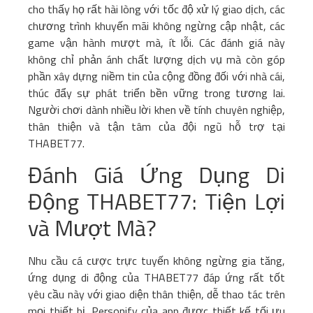
cho thấy họ rất hài lòng với tốc độ xử lý giao dịch, các
chương trình khuyến mãi không ngừng cập nhật, các
game vận hành mượt mà, ít lỗi. Các đánh giá này
không chỉ phản ánh chất lượng dịch vụ mà còn góp
phần xây dựng niềm tin của cộng đồng đối với nhà cái,
thúc đẩy sự phát triển bền vững trong tương lai.
Người chơi dành nhiều lời khen về tính chuyên nghiệp,
thân thiện và tận tâm của đội ngũ hỗ trợ tại
THABET77.
Đánh Giá Ứng Dụng Di
Động THABET77: Tiện Lợi
và Mượt Mà?
Nhu cầu cá cược trực tuyến không ngừng gia tăng,
ứng dụng di động của THABET77 đáp ứng rất tốt
yêu cầu này với giao diện thân thiện, dễ thao tác trên
mọi thiết bị. Personify của app được thiết kế tối ưu