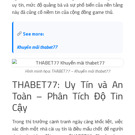
uy tín, mức độ quảng bá và sự phổ biến của nền tảng
này đã củng cố niềm tin của cộng đồng game thủ.
See more:
Khuyến mãi thabet77
Hình minh họa: THABET77 – Khuyến mãi thabet77
THABET77: Uy Tín và An
Toàn – Phân Tích Độ Tin
Cậy
Trong thị trường cạnh tranh ngày càng khốc liệt, việc
xác định một nhà cái uy tín là điều mấu chốt để người