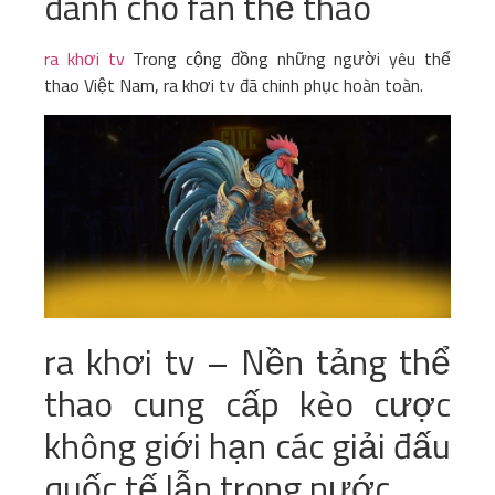
dành cho fan thể thao
ra khơi tv
Trong cộng đồng những người yêu thể
thao Việt Nam, ra khơi tv đã chinh phục hoàn toàn.
ra khơi tv – Nền tảng thể
thao cung cấp kèo cược
không giới hạn các giải đấu
quốc tế lẫn trong nước