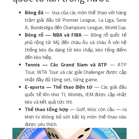
Bóng đá
— Vua của các môn thể thao với hàng
trăm giải đấu từ Premier League, La Liga, Serie
A, Bundesliga đến Champions League, World Cup.
Bóng rổ — NBA và FIBA
— Bóng rổ quốc tế
phủ rộng từ Mỹ đến châu Âu và châu Á với hệ
thống kèo đa dạng từ kèo chấp, kèo tổng điểm
đến kèo hiệp.
Tennis — Các Grand Slam và ATP
— ATP
Tour, WTA Tour và các giải Challenger được cập
nhật đầy đủ từng set, từng game.
E-sports — Thể thao điện tử
— Các giải đấu
quốc tế lớn như TI, Worlds, IEM được cập nhật
kèo và kết quả tức thì.
Thể thao tổng hợp
— Golf, khúc côn cầu — ra
khơi tv không bỏ sót bất kỳ môn thể thao nào
được yêu thích.