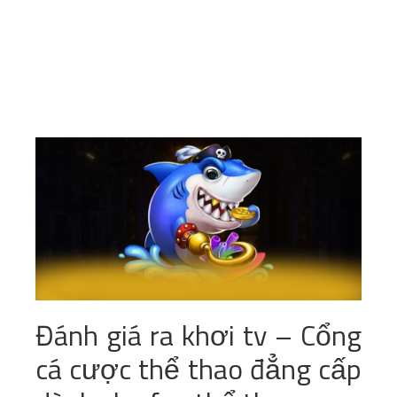
Đánh giá ra khơi tv – Cổng
cá cược thể thao đẳng cấp