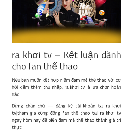
ra khơi tv – Kết luận dành
cho fan thể thao
Nếu bạn muốn kết hợp niềm đam mê thể thao với cơ
hội kiếm thêm thu nhập, ra khơi tv là lựa chọn hoàn
hảo.
Đừng chần chừ — đăng ký tài khoản tại ra khơi
tv|tham gia cộng đồng fan thể thao tại ra khơi tv
ngay hôm nay để biến đam mê thể thao thành giá trị
thực.