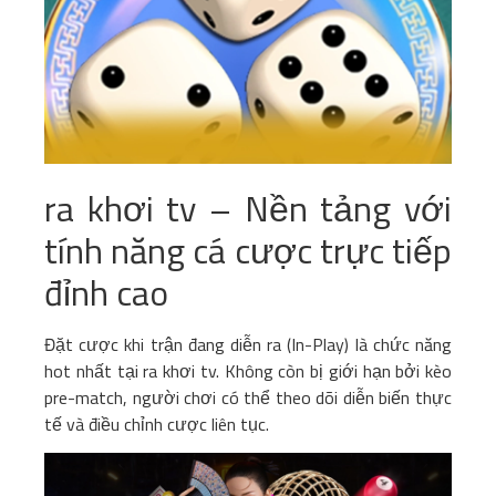
ra khơi tv – Nền tảng với
tính năng cá cược trực tiếp
đỉnh cao
Đặt cược khi trận đang diễn ra (In-Play) là chức năng
hot nhất tại ra khơi tv. Không còn bị giới hạn bởi kèo
pre-match, người chơi có thể theo dõi diễn biến thực
tế và điều chỉnh cược liên tục.