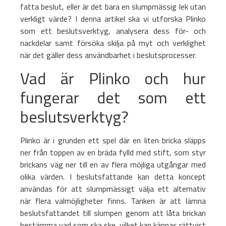
fatta beslut, eller är det bara en slumpmässig lek utan
verkligt värde? I denna artikel ska vi utforska Plinko
som ett beslutsverktyg, analysera dess för- och
nackdelar samt försöka skilja på myt och verklighet
när det gäller dess användbarhet i beslutsprocesser.
Vad är Plinko och hur
fungerar det som ett
beslutsverktyg?
Plinko är i grunden ett spel där en liten bricka släpps
ner från toppen av en bräda fylld med stift, som styr
brickans väg ner till en av flera möjliga utgångar med
olika värden. I beslutsfattande kan detta koncept
användas för att slumpmässigt välja ett alternativ
när flera valmöjligheter finns. Tanken är att lämna
beslutsfattandet till slumpen genom att låta brickan
bestämma vad som ska ske, vilket kan kännas rättvist