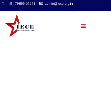
+91 79896 07271
admin@iece.org.in
Plinko som
Beslutsverktyg: Myt
eller Verklighet?