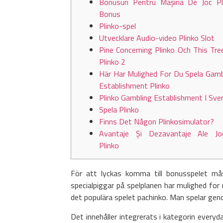
Bonusuri Pentru Mașina De Joc Pl
Bonus
Plinko-spel
Utvecklare Audio-video Plinko Slot
Pine Concerning Plinko Och This Tre
Plinko 2
Här Har Mulighed For Du Spela Gamb
Establishment Plinko
Plinko Gambling Establishment I Sve
Spela Plinko
Finns Det Någon Plinkosimulator?
Avantaje Și Dezavantaje Ale Joc
Plinko
För att lyckas komma till bonusspelet må
specialpiggar på spelplanen har mulighed for m
det populära spelet pachinko. Man spelar genom 
Det innehåller integrerats i kategorin every