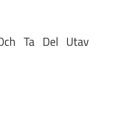
 Och Ta Del Utav