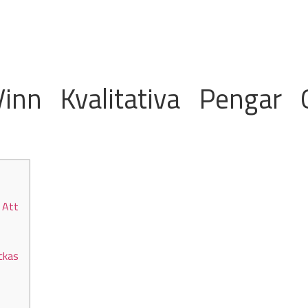
 Vinn Kvalitativa Pengar
 Att
ckas