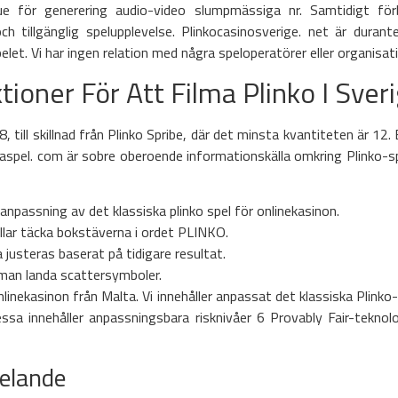
e för generering audio-video slumpmässiga nr. Samtidigt förbl
och tillgänglig spelupplevelse. Plinkocasinosverige. net är dura
let. Vi har ingen relation med några speloperatörer eller organisati
tioner För Att Filma Plinko I Sver
 8, till skillnad från Plinko Spribe, där det minsta kvantiteten är
kaspel. com är sobre oberoende informationskälla omkring Plinko-s
anpassning av det klassiska plinko spel för onlinekasinon.
llar täcka bokstäverna i ordet PLINKO.
 justeras baserat på tidigare resultat.
man landa scattersymboler.
nlinekasinon från Malta. Vi innehåller anpassat det klassiska Pli
essa innehåller anpassningsbara risknivåer 6 Provably Fair-teknol
pelande