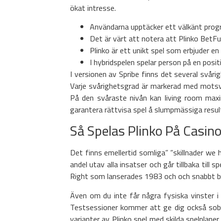
ökat intresse.
Användarna upptäcker ett välkänt pro
Det är värt att notera att Plinko BetFu
Plinko är ett unikt spel som erbjuder en
I hybridspelen spelar person på en posi
I versionen av Spribe finns det several svåri
Varje svårighetsgrad är markerad med motsv
På den svåraste nivån kan living room maxim
garantera rättvisa spel å slumpmässiga resul
Så Spelas Plinko På Casin
Det finns emellertid somliga” “skillnader we
andel utav alla insatser och går tillbaka till
Right som lanserades 1983 och och snabbt 
Även om du inte får några fysiska vinster i
Testsessioner kommer att ge dig också sobre 
varianter av Plinko spel med skilda spelplane