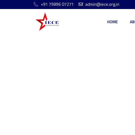
+91 79896 07271
admin@iece.org.in
HOME
AB
Plinko Ni Har Jä