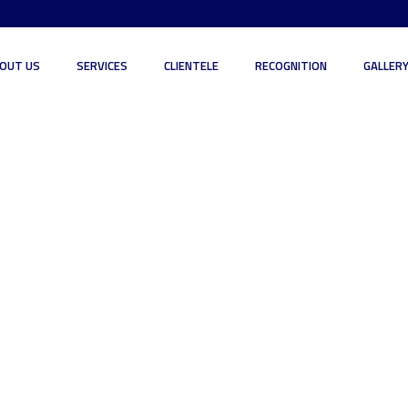
OUT US
SERVICES
CLIENTELE
RECOGNITION
GALLER
mfört Allesammans Plinko 
And I Sverige 2025