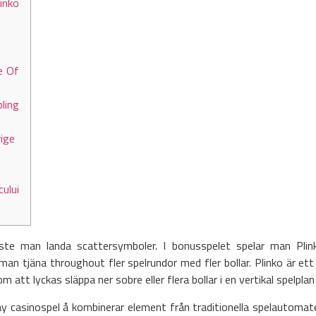
inko
e Of
ling
rige
ului
ste man landa scattersymboler. I bonusspelet spelar man Pli
an tjäna throughout fler spelrundor med fler bollar. Plinko är ett s
att lyckas släppa ner sobre eller flera bollar i en vertikal spelplan
day casinospel å kombinerar element från traditionella spelautoma