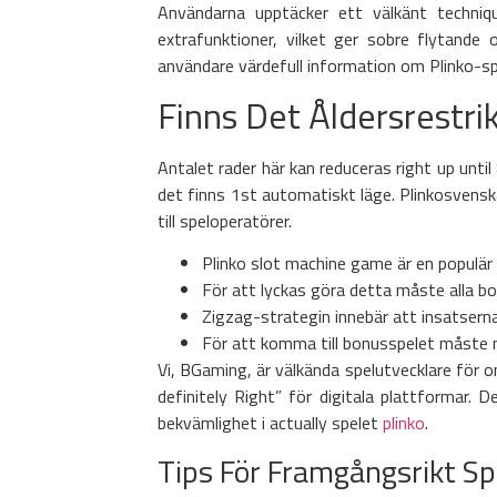
Användarna upptäcker ett välkänt techniqu
extrafunktioner, vilket ger sobre flytande 
användare värdefull information om Plinko-spe
Finns Det Åldersrestrik
Antalet rader här kan reduceras right up until
det finns 1st automatiskt läge. Plinkosvens
till speloperatörer.
Plinko slot machine game är en populär 
För att lyckas göra detta måste alla bo
Zigzag-strategin innebär att insatserna
För att komma till bonusspelet måste 
Vi, BGaming, är välkända spelutvecklare för o
definitely Right” för digitala plattformar. D
bekvämlighet i actually spelet
plinko
.
Tips För Framgångsrikt S