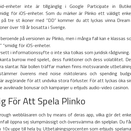
-enheter inte är tillgänglig i Google Participate in Butik
idig för iOS-enheter. Som du märker är Plinko ett väldigt enke
på tre st ikoner med “DD” kommer du att lyckas vinna Dream Los
oner över 18 år bosatta i Sverige.
a beroende på versionen av Plinko, men i många fall kan e klassas s
” “smidig för iOS-enheter.
sett i informationssyfte o inte ska tolkas som juridisk rådgivning.
anta burrow med spelet, dess funktioner och dess volatilitet. Det
era slantar. När bollen träffar marken finns motsvarande utbetalning 
m stämmer överens med noise risktolerans och spending budge
 avgörande för att undvika stora förluster. För att lyckas öka si
se avviknade bonusar och kampanjer u erbjuds audio-video casinon.
g För Att Spela Plinko
through webbläsaren och by means of deras app, vilka gör det enke
tenfall öppna sej slumpmässigt och översvämma din spelplan. Du får
n 10x uppe till hela by. Utbetalningsprocenten som erbjuds spelarna v