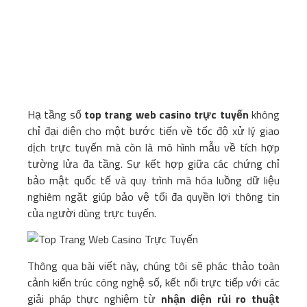
Hạ tầng số
top trang web casino trực tuyến
không
chỉ đại diện cho một bước tiến về tốc độ xử lý giao
dịch trực tuyến mà còn là mô hình mẫu về tích hợp
tường lửa đa tầng. Sự kết hợp giữa các chứng chỉ
bảo mật quốc tế và quy trình mã hóa luồng dữ liệu
nghiêm ngặt giúp bảo vệ tối đa quyền lợi thông tin
của người dùng trực tuyến.
Thông qua bài viết này, chúng tôi sẽ phác thảo toàn
cảnh kiến trúc công nghệ số, kết nối trực tiếp với các
giải pháp thực nghiệm từ
nhận diện rủi ro thuật