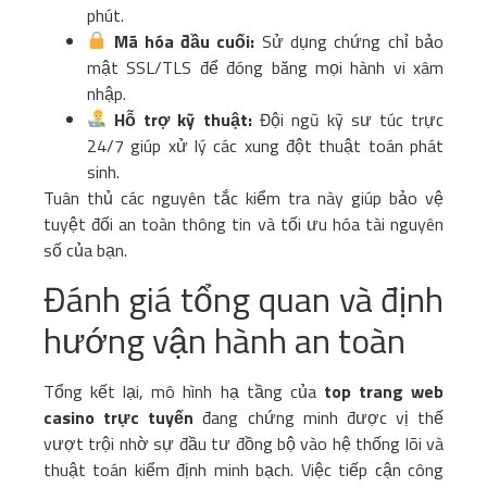
phút.
Mã hóa đầu cuối:
Sử dụng chứng chỉ bảo
mật SSL/TLS để đóng băng mọi hành vi xâm
nhập.
Hỗ trợ kỹ thuật:
Đội ngũ kỹ sư túc trực
24/7 giúp xử lý các xung đột thuật toán phát
sinh.
Tuân thủ các nguyên tắc kiểm tra này giúp bảo vệ
tuyệt đối an toàn thông tin và tối ưu hóa tài nguyên
số của bạn.
Đánh giá tổng quan và định
hướng vận hành an toàn
Tổng kết lại, mô hình hạ tầng của
top trang web
casino trực tuyến
đang chứng minh được vị thế
vượt trội nhờ sự đầu tư đồng bộ vào hệ thống lõi và
thuật toán kiểm định minh bạch. Việc tiếp cận công