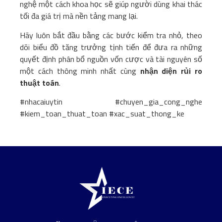
nghệ một cách khoa học sẽ giúp người dùng khai thác
tối đa giá trị mà nền tảng mang lại.
Hãy luôn bắt đầu bằng các bước kiểm tra nhỏ, theo
dõi biểu đồ tăng trưởng tịnh tiến để đưa ra những
quyết định phân bổ nguồn vốn cược và tài nguyên số
một cách thông minh nhất cùng
nhận diện rủi ro
thuật toán
.
#nhacaiuytin #chuyen_gia_cong_nghe
#kiem_toan_thuat_toan #xac_suat_thong_ke