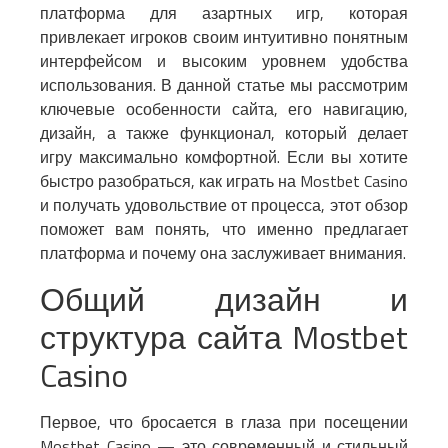
платформа для азартных игр, которая
привлекает игроков своим интуитивно понятным
интерфейсом и высоким уровнем удобства
использования. В данной статье мы рассмотрим
ключевые особенности сайта, его навигацию,
дизайн, а также функционал, который делает
игру максимально комфортной. Если вы хотите
быстро разобраться, как играть на Mostbet Casino
и получать удовольствие от процесса, этот обзор
поможет вам понять, что именно предлагает
платформа и почему она заслуживает внимания.
Общий дизайн и
структура сайта Mostbet
Casino
Первое, что бросается в глаза при посещении
Mostbet Casino — это современный и стильный