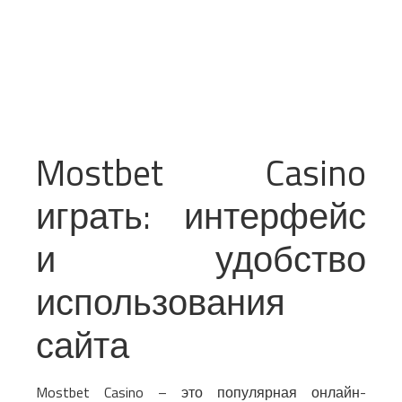
Mostbet Casino
играть: интерфейс
и удобство
использования
сайта
Mostbet Casino – это популярная онлайн-