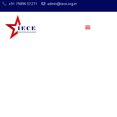
+91 79896 07271
admin@iece.org.in
Mostbet Casino играть:
интерфейс и
удобство
использования сайта