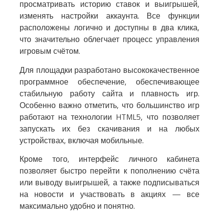
просматривать историю ставок и выигрышей,
изменять настройки аккаунта. Все функции
расположены логично и доступны в два клика,
что значительно облегчает процесс управления
игровым счётом.
Для площадки разработано высококачественное
программное обеспечение, обеспечивающее
стабильную работу сайта и плавность игр.
Особенно важно отметить, что большинство игр
работают на технологии HTML5, что позволяет
запускать их без скачивания и на любых
устройствах, включая мобильные.
Кроме того, интерфейс личного кабинета
позволяет быстро перейти к пополнению счёта
или выводу выигрышей, а также подписываться
на новости и участвовать в акциях — все
максимально удобно и понятно.