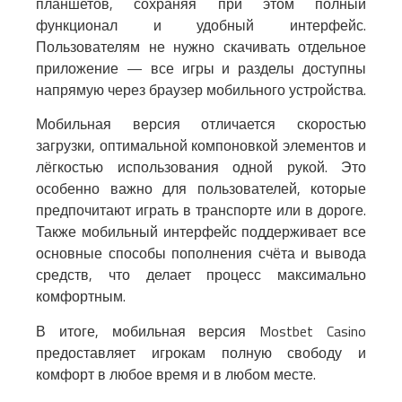
планшетов, сохраняя при этом полный
функционал и удобный интерфейс.
Пользователям не нужно скачивать отдельное
приложение — все игры и разделы доступны
напрямую через браузер мобильного устройства.
Мобильная версия отличается скоростью
загрузки, оптимальной компоновкой элементов и
лёгкостью использования одной рукой. Это
особенно важно для пользователей, которые
предпочитают играть в транспорте или в дороге.
Также мобильный интерфейс поддерживает все
основные способы пополнения счёта и вывода
средств, что делает процесс максимально
комфортным.
В итоге, мобильная версия Mostbet Casino
предоставляет игрокам полную свободу и
комфорт в любое время и в любом месте.