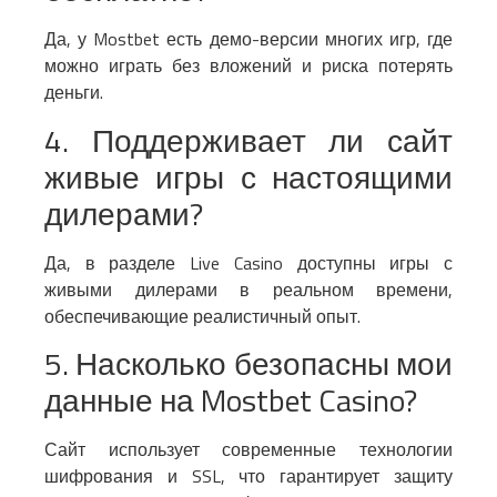
Да, у Mostbet есть демо-версии многих игр, где
можно играть без вложений и риска потерять
деньги.
4. Поддерживает ли сайт
живые игры с настоящими
дилерами?
Да, в разделе Live Casino доступны игры с
живыми дилерами в реальном времени,
обеспечивающие реалистичный опыт.
5. Насколько безопасны мои
данные на Mostbet Casino?
Сайт использует современные технологии
шифрования и SSL, что гарантирует защиту