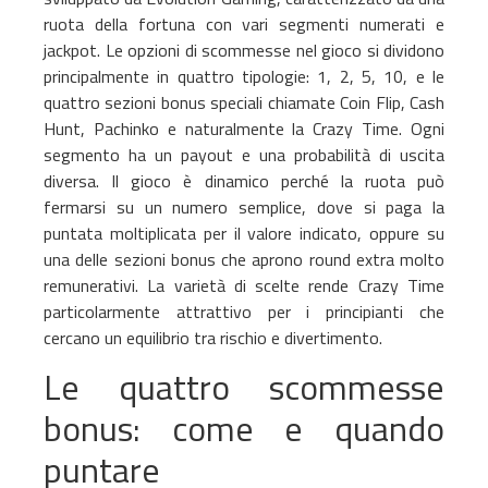
ruota della fortuna con vari segmenti numerati e
jackpot. Le opzioni di scommesse nel gioco si dividono
principalmente in quattro tipologie: 1, 2, 5, 10, e le
quattro sezioni bonus speciali chiamate Coin Flip, Cash
Hunt, Pachinko e naturalmente la Crazy Time. Ogni
segmento ha un payout e una probabilità di uscita
diversa. Il gioco è dinamico perché la ruota può
fermarsi su un numero semplice, dove si paga la
puntata moltiplicata per il valore indicato, oppure su
una delle sezioni bonus che aprono round extra molto
remunerativi. La varietà di scelte rende Crazy Time
particolarmente attrattivo per i principianti che
cercano un equilibrio tra rischio e divertimento.
Le quattro scommesse
bonus: come e quando
puntare