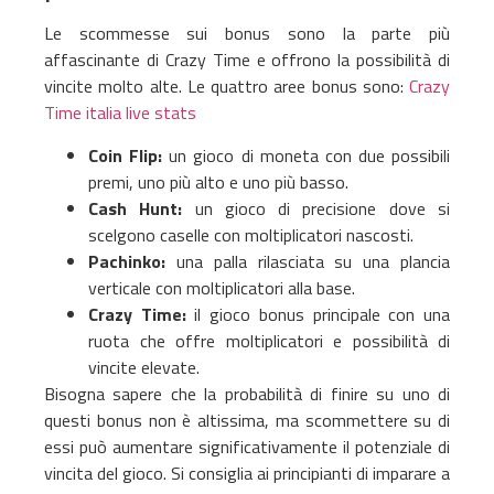
Le scommesse sui bonus sono la parte più
affascinante di Crazy Time e offrono la possibilità di
vincite molto alte. Le quattro aree bonus sono:
Crazy
Time italia live stats
Coin Flip:
un gioco di moneta con due possibili
premi, uno più alto e uno più basso.
Cash Hunt:
un gioco di precisione dove si
scelgono caselle con moltiplicatori nascosti.
Pachinko:
una palla rilasciata su una plancia
verticale con moltiplicatori alla base.
Crazy Time:
il gioco bonus principale con una
ruota che offre moltiplicatori e possibilità di
vincite elevate.
Bisogna sapere che la probabilità di finire su uno di
questi bonus non è altissima, ma scommettere su di
essi può aumentare significativamente il potenziale di
vincita del gioco. Si consiglia ai principianti di imparare a