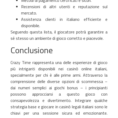
Metodi di pagamento certificati e sicuri.
Recensioni di altri utenti e reputazione sul
mercato.
Assistenza clienti in italiano efficiente e
disponibile.
Seguendo questa lista, il giocatore potrà garantire a
sé stesso un ambiente di gioco corretto e piacevole.
Conclusione
Crazy Time rappresenta una delle esperienze di gioco
più intriganti disponibili nei casinò online italiani,
specialmente per chi è alle prime armi. Attraverso la
comprensione delle diverse opzioni di scommessa –
dai numeri semplici ai giochi bonus – i principianti
possono approcciarsi a questo gioco con
consapevolezza e divertimento. Integrare qualche
strategia base e giocare in casinò legali italiani sono le
chiavi per una sessione sicura ed emozionante.