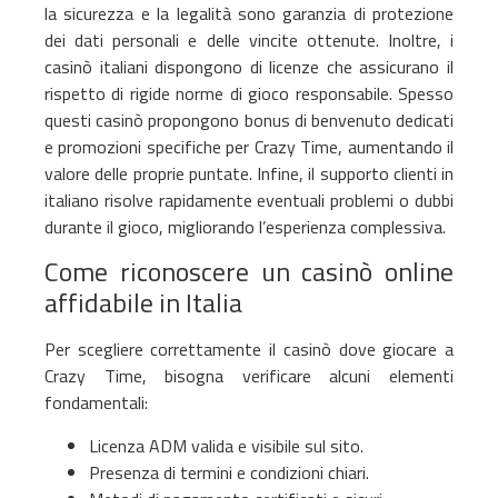
la sicurezza e la legalità sono garanzia di protezione
dei dati personali e delle vincite ottenute. Inoltre, i
casinò italiani dispongono di licenze che assicurano il
rispetto di rigide norme di gioco responsabile. Spesso
questi casinò propongono bonus di benvenuto dedicati
e promozioni specifiche per Crazy Time, aumentando il
valore delle proprie puntate. Infine, il supporto clienti in
italiano risolve rapidamente eventuali problemi o dubbi
durante il gioco, migliorando l’esperienza complessiva.
Come riconoscere un casinò online
affidabile in Italia
Per scegliere correttamente il casinò dove giocare a
Crazy Time, bisogna verificare alcuni elementi
fondamentali:
Licenza ADM valida e visibile sul sito.
Presenza di termini e condizioni chiari.