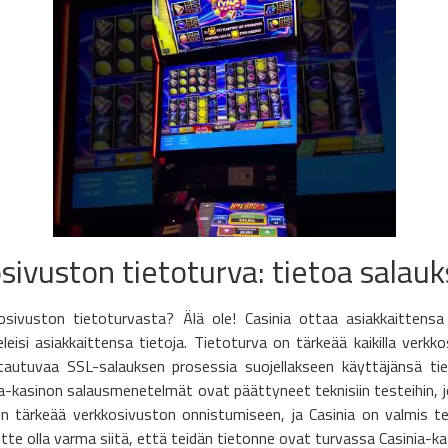
sivuston tietoturva: tietoa salau
osivuston tietoturvasta? Älä ole! Casinia ottaa asiakkaittens
eisi asiakkaittensa tietoja. Tietoturva on tärkeää kaikilla verkko
tautuvaa SSL-salauksen prosessia suojellakseen käyttäjänsä ti
ia-kasinon salausmenetelmät ovat päättyneet teknisiin testeihin, 
n tärkeää verkkosivuston onnistumiseen, ja Casinia on valmis t
tte olla varma siitä, että teidän tietonne ovat turvassa Casinia-k