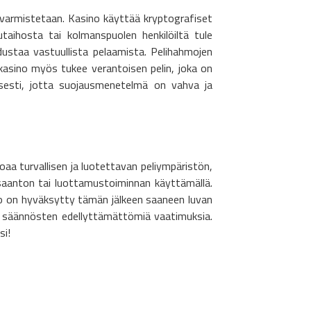
la varmistetaan. Kasino käyttää kryptografiset
utaihosta tai kolmanspuolen henkilöiltä tule
dustaa vastuullista pelaamista. Pelihahmojen
kasino myös tukee verantoisen pelin, joka on
sesti, jotta suojausmenetelmä on vahva ja
oaa turvallisen ja luotettavan peliympäristön,
ansaanton tai luottamustoiminnan käyttämällä.
no on hyväksytty tämän jälkeen saaneen luvan
ja säännösten edellyttämättömiä vaatimuksia.
si!