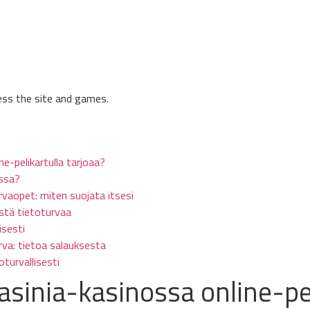
cess the site and games.
e-pelikartulla tarjoaa?
ossa?
rvaopet: miten suojata itsesi
istä tietoturvaa
isesti
rva: tietoa salauksesta
turvallisesti
asinia-kasinossa online-pel