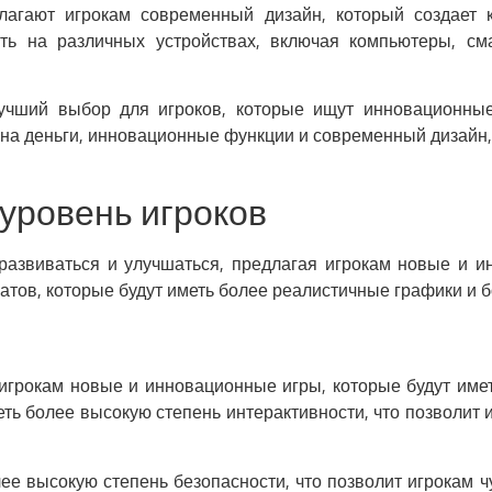
длагают игрокам современный дизайн, который создает 
ать на различных устройствах, включая компьютеры, см
лучший выбор для игроков, которые ищут инновационны
 на деньги, инновационные функции и современный дизайн,
 уровень игроков
развиваться и улучшаться, предлагая игрокам новые и 
тов, которые будут иметь более реалистичные графики и 
 игрокам новые и инновационные игры, которые будут име
ть более высокую степень интерактивности, что позволит и
лее высокую степень безопасности, что позволит игрокам ч