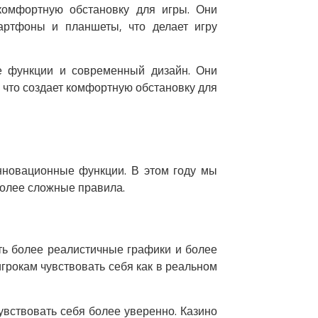
комфортную обстановку для игры. Они
артфоны и планшеты, что делает игру
е функции и современный дизайн. Они
 что создает комфортную обстановку для
инновационные функции. В этом году мы
более сложные правила.
ть более реалистичные графики и более
грокам чувствовать себя как в реальном
увствовать себя более уверенно. Казино