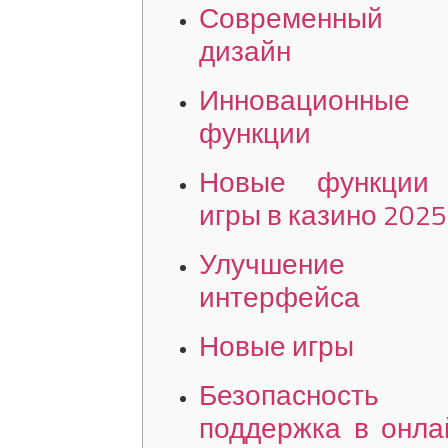
Современный
дизайн
Инновационные
функции
Новые функции
игры в казино 2025
Улучшение
интерфейса
Новые игры
Безопасность
поддержка в онла