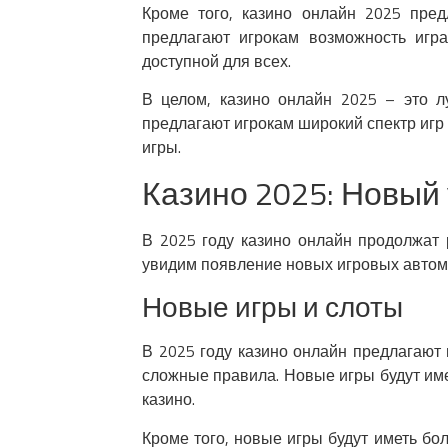
Кроме того, казино онлайн 2025 пре
предлагают игрокам возможность игр
доступной для всех.
В целом, казино онлайн 2025 – это 
предлагают игрокам широкий спектр игр
игры.
Казино 2025: Новый
В 2025 году казино онлайн продолжат 
увидим появление новых игровых автома
Новые игры и слоты
В 2025 году казино онлайн предлагают
сложные правила. Новые игры будут име
казино.
Кроме того, новые игры будут иметь бо