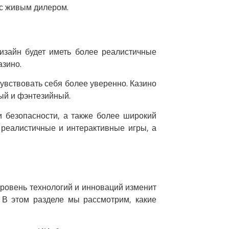
 с живым дилером.
изайн будет иметь более реалистичные
азино.
чувствовать себя более уверенно. Казино
ый и фэнтезийный.
и безопасности, а также более широкий
 реалистичные и интерактивные игры, а
уровень технологий и инноваций изменит
 В этом разделе мы рассмотрим, какие