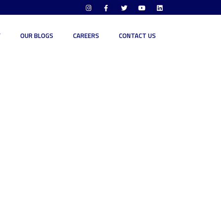
Y
OUR BLOGS
CAREERS
CONTACT US
ми функциями и
м