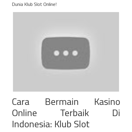
Dunia Klub Slot Online!
Cara Bermain Kasino
Online Terbaik Di
Indonesia: Klub Slot