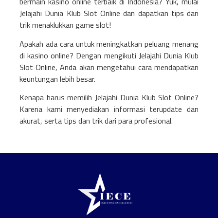
bermain kasino online terbaik di Indonesia? Yuk, mulai
Jelajahi Dunia Klub Slot Online dan dapatkan tips dan
trik menaklukkan game slot!
Apakah ada cara untuk meningkatkan peluang menang
di kasino online? Dengan mengikuti Jelajahi Dunia Klub
Slot Online, Anda akan mengetahui cara mendapatkan
keuntungan lebih besar.
Kenapa harus memilih Jelajahi Dunia Klub Slot Online?
Karena kami menyediakan informasi terupdate dan
akurat, serta tips dan trik dari para profesional.