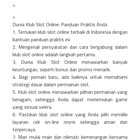
<
>
Dunia Klub Slot Online: Panduan Praktis Anda
1. Temukan klub slot online terbaik di Indonesia dengan
bantuan panduan praktis ini.
2. Mengenali persyaratan dan cara bergabung dalam
klub slot online adalah langkah pertama.
3. Dunia Klub Slot Online menawarkan banyak
keuntungan, seperti bonus dan promo menarik.
4. Bagi pemain baru, ada baiknya untuk memahami
strategi dasar dalam permainan slot.
5. Klub slot online menawarkan pilihan permainan yang
beragam, sehingga Anda dapat menemukan game
yang sesuai selera.
6. Pastikan klub slot online yang Anda pilih memiliki
layanan cek on-line resmi sehingga aman dan
terpercaya.
7. Mari mulai main dan nikmati kemenangan bersama