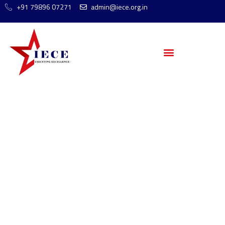
+91 79896 07271
admin@iece.org.in
Jelajahi Dunia Klub Slot
Online: Cara Bermain
Kasino Online Terbaik di
Indonesia