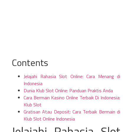
Contents
Jelajahi Rahasia Slot Online: Cara Menang di
Indonesia
Dunia Klub Slot Online: Panduan Praktis Anda
Cara Bermain Kasino Online Terbaik Di Indonesia:
Klub Slot
Gratisan Atau Deposit: Cara Terbaik Bermain di
Klub Slot Online Indonesia
Jelajahi Rahasia Slot