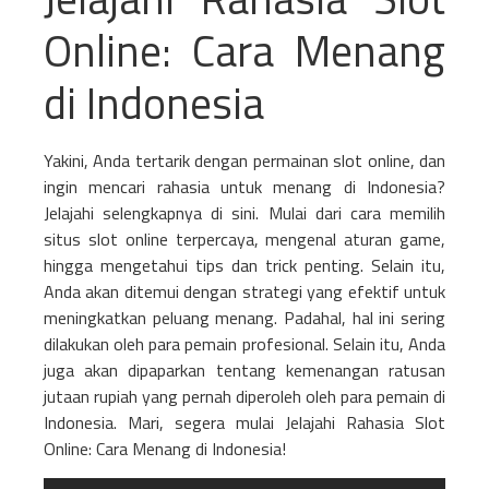
Online: Cara Menang
di Indonesia
Yakini, Anda tertarik dengan permainan slot online, dan
ingin mencari rahasia untuk menang di Indonesia?
Jelajahi selengkapnya di sini. Mulai dari cara memilih
situs slot online terpercaya, mengenal aturan game,
hingga mengetahui tips dan trick penting. Selain itu,
Anda akan ditemui dengan strategi yang efektif untuk
meningkatkan peluang menang. Padahal, hal ini sering
dilakukan oleh para pemain profesional. Selain itu, Anda
juga akan dipaparkan tentang kemenangan ratusan
jutaan rupiah yang pernah diperoleh oleh para pemain di
Indonesia. Mari, segera mulai Jelajahi Rahasia Slot
Online: Cara Menang di Indonesia!