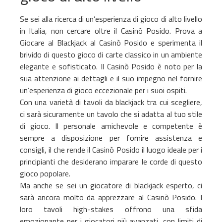
Se sei alla ricerca di un’esperienza di gioco di alto livello
in Italia, non cercare oltre il Casinò Posido. Prova a
Giocare al Blackjack al Casinò Posido e sperimenta il
brivido di questo gioco di carte classico in un ambiente
elegante e sofisticato. Il Casinò Posido è noto per la
sua attenzione ai dettagli e il suo impegno nel fornire
un’esperienza di gioco eccezionale per i suoi ospiti.
Con una varietà di tavoli da blackjack tra cui scegliere,
ci sarà sicuramente un tavolo che si adatta al tuo stile
di gioco. Il personale amichevole e competente è
sempre a disposizione per fornire assistenza e
consigli, il che rende il Casinò Posido il luogo ideale per i
principianti che desiderano imparare le corde di questo
gioco popolare.
Ma anche se sei un giocatore di blackjack esperto, ci
sarà ancora molto da apprezzare al Casinò Posido. I
loro tavoli high-stakes offrono una sfida
emozionante per i giocatori più avanzati, con limiti di