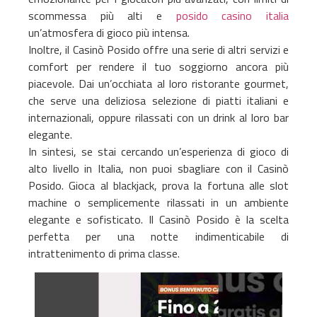
scommessa più alti e
posido casino italia
un’atmosfera di gioco più intensa.
Inoltre, il Casinò Posido offre una serie di altri servizi e
comfort per rendere il tuo soggiorno ancora più
piacevole. Dai un’occhiata al loro ristorante gourmet,
che serve una deliziosa selezione di piatti italiani e
internazionali, oppure rilassati con un drink al loro bar
elegante.
In sintesi, se stai cercando un’esperienza di gioco di
alto livello in Italia, non puoi sbagliare con il Casinò
Posido. Gioca al blackjack, prova la fortuna alle slot
machine o semplicemente rilassati in un ambiente
elegante e sofisticato. Il Casinò Posido è la scelta
perfetta per una notte indimenticabile di
intrattenimento di prima classe.