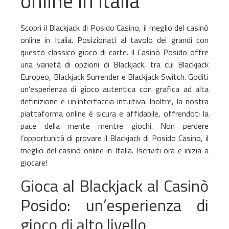
online in Italia
Scopri il Blackjack di Posido Casino, il meglio del casinò
online in Italia. Posizionati al tavolo dei grandi con
questo classico gioco di carte. Il Casinò Posido offre
una varietà di opzioni di Blackjack, tra cui Blackjack
Europeo, Blackjack Surrender e Blackjack Switch. Goditi
un’esperienza di gioco autentica con grafica ad alta
definizione e un’interfaccia intuitiva. Inoltre, la nostra
piattaforma online è sicura e affidabile, offrendoti la
pace della mente mentre giochi. Non perdere
l’opportunità di provare il Blackjack di Posido Casino, il
meglio del casinò online in Italia. Iscriviti ora e inizia a
giocare!
Gioca al Blackjack al Casinò
Posido: un’esperienza di
gioco di alto livello