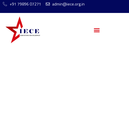
+91 79896 07271
admin@iece.org.in
FC88 – Sảnh game hàng
đầu Việt Nam mới nhất
hiện nay