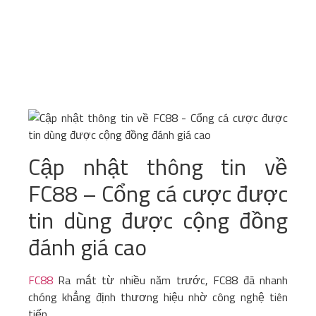
Cập nhật thông tin về
FC88 – Cổng cá cược được
tin dùng được cộng đồng
đánh giá cao
FC88
Ra mắt từ nhiều năm trước, FC88 đã nhanh
chóng khẳng định thương hiệu nhờ công nghệ tiên
tiến.