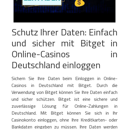
Schutz Ihrer Daten: Einfach
und sicher mit Bitget in
Online-Casinos in
Deutschland einloggen
Sichern Sie Ihre Daten beim Einloggen in Online-
Casinos in Deutschland mit Bitget. Durch die
Verwendung von Bitget können Sie Ihre Daten einfach
und sicher schützen. Bitget ist eine sichere und
zuverlässige Lösung für Online-Zahlungen in
Deutschland. Mit Bitget können Sie sich in Ihr
Casinokonto einloggen, ohne Ihre Kreditkarten- oder
Bankdaten eingeben zu müssen. Ihre Daten werden