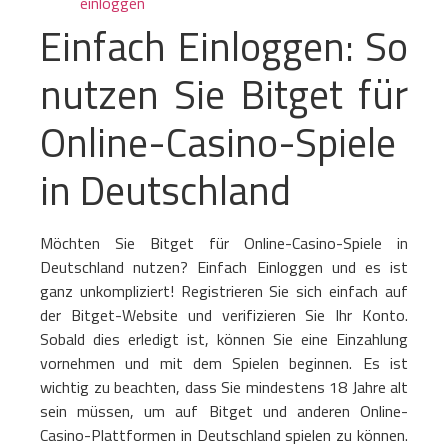
einloggen
Einfach Einloggen: So
nutzen Sie Bitget für
Online-Casino-Spiele
in Deutschland
Möchten Sie Bitget für Online-Casino-Spiele in
Deutschland nutzen? Einfach Einloggen und es ist
ganz unkompliziert! Registrieren Sie sich einfach auf
der Bitget-Website und verifizieren Sie Ihr Konto.
Sobald dies erledigt ist, können Sie eine Einzahlung
vornehmen und mit dem Spielen beginnen. Es ist
wichtig zu beachten, dass Sie mindestens 18 Jahre alt
sein müssen, um auf Bitget und anderen Online-
Casino-Plattformen in Deutschland spielen zu können.