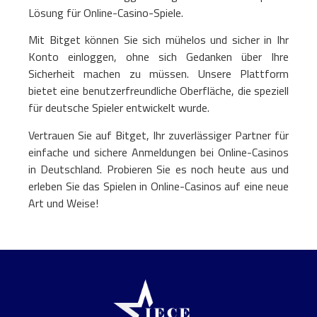
Lösung für Online-Casino-Spiele.
Mit Bitget können Sie sich mühelos und sicher in Ihr
Konto einloggen, ohne sich Gedanken über Ihre
Sicherheit machen zu müssen. Unsere Plattform
bietet eine benutzerfreundliche Oberfläche, die speziell
für deutsche Spieler entwickelt wurde.
Vertrauen Sie auf Bitget, Ihr zuverlässiger Partner für
einfache und sichere Anmeldungen bei Online-Casinos
in Deutschland. Probieren Sie es noch heute aus und
erleben Sie das Spielen in Online-Casinos auf eine neue
Art und Weise!