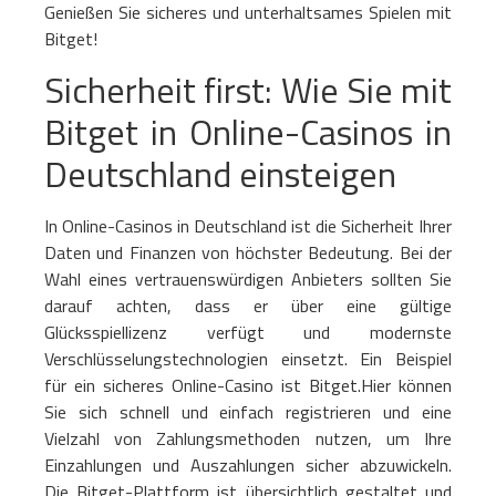
Genießen Sie sicheres und unterhaltsames Spielen mit
Bitget!
Sicherheit first: Wie Sie mit
Bitget in Online-Casinos in
Deutschland einsteigen
In Online-Casinos in Deutschland ist die Sicherheit Ihrer
Daten und Finanzen von höchster Bedeutung. Bei der
Wahl eines vertrauenswürdigen Anbieters sollten Sie
darauf achten, dass er über eine gültige
Glücksspiellizenz verfügt und modernste
Verschlüsselungstechnologien einsetzt. Ein Beispiel
für ein sicheres Online-Casino ist Bitget.Hier können
Sie sich schnell und einfach registrieren und eine
Vielzahl von Zahlungsmethoden nutzen, um Ihre
Einzahlungen und Auszahlungen sicher abzuwickeln.
Die Bitget-Plattform ist übersichtlich gestaltet und