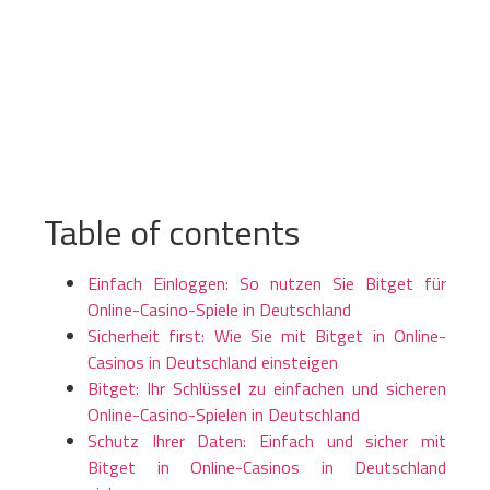
Table of contents
Einfach Einloggen: So nutzen Sie Bitget für
Online-Casino-Spiele in Deutschland
Sicherheit first: Wie Sie mit Bitget in Online-
Casinos in Deutschland einsteigen
Bitget: Ihr Schlüssel zu einfachen und sicheren
Online-Casino-Spielen in Deutschland
Schutz Ihrer Daten: Einfach und sicher mit
Bitget in Online-Casinos in Deutschland