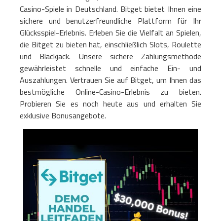
Casino-Spiele in Deutschland. Bitget bietet Ihnen eine
sichere und benutzerfreundliche Plattform für Ihr
Glücksspiel-Erlebnis. Erleben Sie die Vielfalt an Spielen,
die Bitget zu bieten hat, einschließlich Slots, Roulette
und Blackjack. Unsere sichere Zahlungsmethode
gewährleistet schnelle und einfache Ein- und
Auszahlungen. Vertrauen Sie auf Bitget, um Ihnen das
bestmögliche Online-Casino-Erlebnis zu bieten.
Probieren Sie es noch heute aus und erhalten Sie
exklusive Bonusangebote.