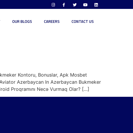
Y
OUR BLOGS
CAREERS
CONTACT US
ukmeker Kontoru, Bonuslar, Apk Mosbet
Aviator Azerbaycan In Azerbaycan Bukmeker
roid Proqramını Necə Vurmaq Olar? […]