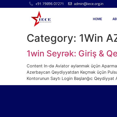
+91 79896 07271
admin@iece.org.in
HOME
AB
Category:
1Win A
1win Seyrək: Giriş & Q
Content In-də Aviator əylənmək üçün Aparma
Azerbaycan Qeydiyyatdan Keçmək üçün Pulsu
Kontorunun Saytı Login Başlanğıc Qeydiyyat