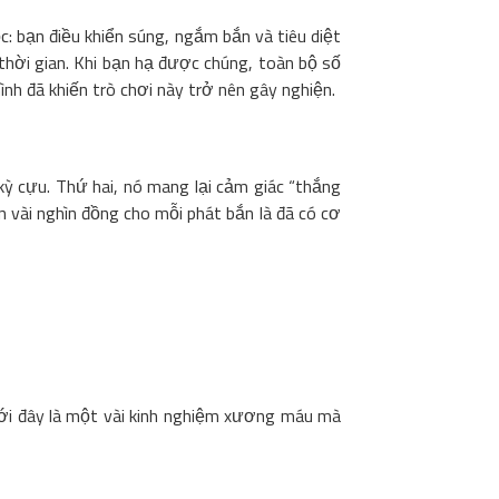
c: bạn điều khiển súng, ngắm bắn và tiêu diệt
thời gian. Khi bạn hạ được chúng, toàn bộ số
ình đã khiến trò chơi này trở nên gây nghiện.
 kỳ cựu. Thứ hai, nó mang lại cảm giác “thắng
ần vài nghìn đồng cho mỗi phát bắn là đã có cơ
ới đây là một vài kinh nghiệm xương máu mà