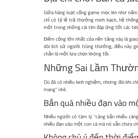
Giữa hàng loạt cổng game mọc lên như nấm 
chỉ có tỷ lệ trả thưởng minh bạch, hệ thốn
một trong những cái tên đáp ứng tốt các tiêu
Điểm cộng lớn nhất của nền tảng này là giao
dõi lịch sử người trúng thưởng, điều này 
chắn là một lựa chọn không tồi.
Những Sai Lầm Thường
Dù đã có nhiều kinh nghiệm, nhưng đôi khi c
mang” nhé.
Bắn quá nhiều đạn vào mộ
Nhiều người có tâm lý “càng bắn nhiều càn
nhiều đạn vào một con cá mà nó vẫn chưa chế
Không chú ý đến thời điể