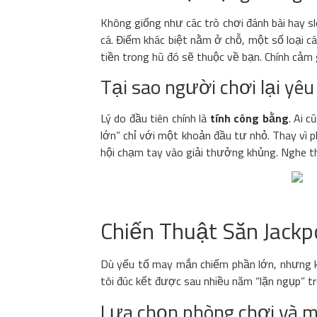
Không giống như các trò chơi đánh bài hay sl
cá. Điểm khác biệt nằm ở chỗ, một số loại c
tiền trong hũ đó sẽ thuộc về bạn. Chính cảm 
Tại sao người chơi lại yêu
Lý do đầu tiên chính là
tính công bằng
. Ai 
lớn” chỉ với một khoản đầu tư nhỏ. Thay vì ph
hội chạm tay vào giải thưởng khủng. Nghe th
Chiến Thuật Săn Jack
Dù yếu tố may mắn chiếm phần lớn, nhưng k
tôi đúc kết được sau nhiều năm “lặn ngụp” t
Lựa chọn phòng chơi và 