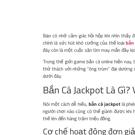
Bạn có nhớ cảm giác hồi hộp khi nhìn thấy 
chính là sức hút khó cưỡng của thể loại
bắn 
đây còn là một cuộc săn tìm may mắn đầy kịc
Trong thế giới game bắn cá online hiện nay,
thử thách với những “ông trùm” đại dương có 
dưới đây.
Bắn Cá Jackpot Là Gì?
Nói một cách dễ hiểu,
bắn cá jackpot
là phi
người chơi nào cũng có thể giành được khi h
thể lên đến hàng trăm triệu đồng.
Cơ chế hoạt động đơn giả