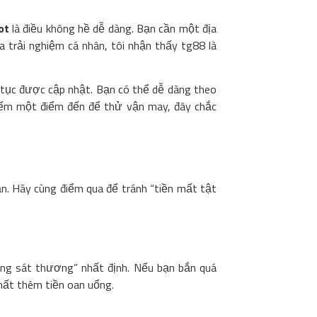
ot
là điều không hề dễ dàng. Bạn cần một địa
 trải nghiệm cá nhân, tôi nhận thấy tg88 là
n tục được cập nhật. Bạn có thể dễ dàng theo
kiếm một điểm đến để thử vận may, đây chắc
ản. Hãy cùng điểm qua để tránh “tiền mất tật
ỡng sát thương” nhất định. Nếu bạn bắn quá
mất thêm tiền oan uổng.