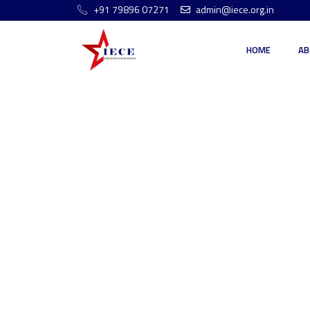
+91 79896 07271
admin@iece.org.in
HOME
AB
Bahis Siteleri 