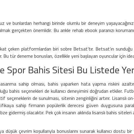
ruz ve bunlardan herhangi birinde olumlu bir deneyim yaşayacağınız
 bulmak gerçekten önemlidir. Bu ankle rehab ebook paranızı korumanız
kkat çeken platformlardan biri sobre Betsat’tır. Betsat’ın sundu
. Bu tür deneme bonusları, özellikle yeni başlayan oyuncular için ideal
e Spor Bahis Sitesi Bu Listede Ye
 tasarıma sahip olması, bahis yaparken hata yapma riskini azaltır
uğu bahis seçenekleri de kullanıcı deneyimini doğrudan etkiler. Futbo
if seçeneklerin de sunulması, sitenin zenginliğini artırır. Lisanslı on-
ifikaya sahip firmanın popülerlik derecesi güven duygusuna paralel
r nebze gidermiş olacaktır. Pek çok insanın aklında lisanslı bahis siteler
ya düşük çevrim koşullarıyla bonuslarını sunarak kullanıcı dostu bir 