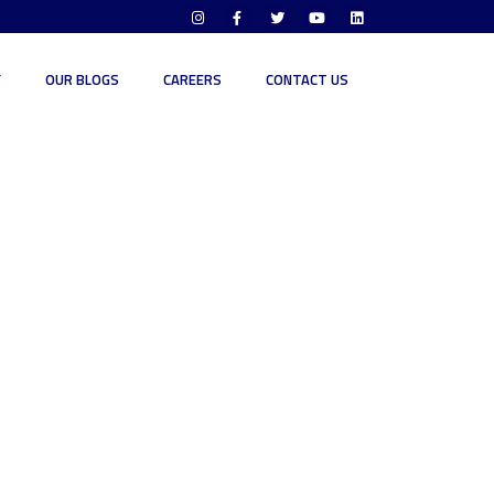
Y
OUR BLOGS
CAREERS
CONTACT US
his Platformları