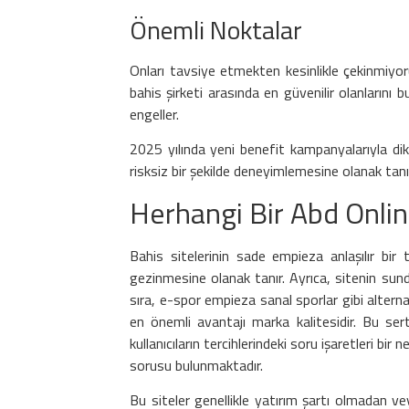
Önemli Noktalar
Onları tavsiye etmekten kesinlikle çekinmiyo
bahis şirketi arasında en güvenilir olanlarını
engeller.
2025 yılında yeni benefit kampanyalarıyla di
risksiz bir şekilde deneyimlemesine olanak tanır
Herhangi Bir Abd Onlin
Bahis sitelerinin sade empieza anlaşılır bir
gezinmesine olanak tanır. Ayrıca, sitenin sund
sıra, e-spor empieza sanal sporlar gibi alternat
en önemli avantajı marka kalitesidir. Bu sert
kullanıcıların tercihlerindeki soru işaretleri bi
sorusu bulunmaktadır.
Bu siteler genellikle yatırım şartı olmadan ve