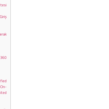
tesi
iriş
erak
1360
ied
 On-
ited