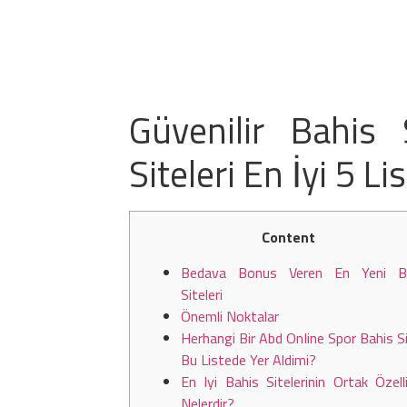
Güvenilir Bahis 
Siteleri En İyi 5 
Content
Bedava Bonus Veren En Yeni B
Siteleri
Önemli Noktalar
Herhangi Bir Abd Online Spor Bahis S
Bu Listede Yer Aldimi?
En Iyi Bahis Sitelerinin Ortak Özelli
Nelerdir?