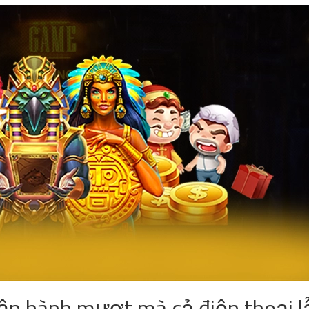
n hành mượt mà cả điện thoại l