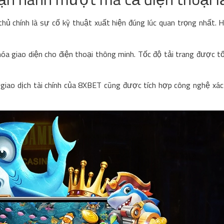
ủ chính là sự cố kỹ thuật xuất hiện đúng lúc quan trọng nhất. 
a giao diện cho điện thoại thông minh. Tốc độ tải trang được tối
|giao dịch tài chính của 8XBET cũng được tích hợp công nghệ xác 