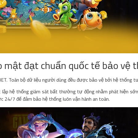
mật đạt chuẩn quốc tế bảo vệ th
BET. Toàn bộ dữ liệu người dùng đều được bảo vệ bởi hệ thống tư
t lập hệ thống giám sát bất thường tự động nhằm phát hiện sớm 
ực 24/7 để đảm bảo hệ thống luôn vận hành an toàn.