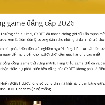
ng game đẳng cấp 2026
ị trường còn sơ khai, 8XBET đã nhanh chóng ghi dấu ấn mạnh mẽ
ược xem là điểm đến lý tưởng dành cho những ai đam mê trò chơi
 kết phát triển đến trải nghiệm người dùng. Liên tục cải tiến t
g ngày để mang đến cho người chơi cảm giác hài lòng cao nhất.
ng cộng đồng game thủ vững mạnh. Hàng triệu game thủ đã và đ
nhận thấy, sự phát triển bền vững của 8XBET không phải là điều
 khiến 8XBET được lòng số đông chính là khả năng cân bằng giữa 
 trình 8XBET hoàn thiện hệ thống.