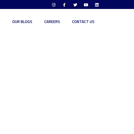
Y
OUR BLOGS
CAREERS
CONTACT US
Việt Nam