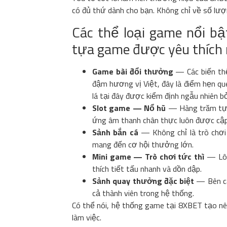
có đủ thứ dành cho bạn. Không chỉ về số lư
Các thể loại game nổi b
tựa game được yêu thích
Game bài đổi thưởng
— Các biến thể 
đậm hương vị Việt, đây là điểm hẹn qu
lá tại đây được kiểm định ngẫu nhiên b
Slot game — Nổ hũ
— Hàng trăm tựa 
ứng âm thanh chân thực luôn được cập 
Sảnh bắn cá
— Không chỉ là trò chơi 
mang đến cơ hội thưởng lớn.
Mini game — Trò chơi tức thì
— Lô đ
thích tiết tấu nhanh và dồn dập.
Sảnh quay thưởng đặc biệt
— Bên cạ
cả thành viên trong hệ thống.
Có thể nói, hệ thống game tại 8XBET tạo nên
làm việc.