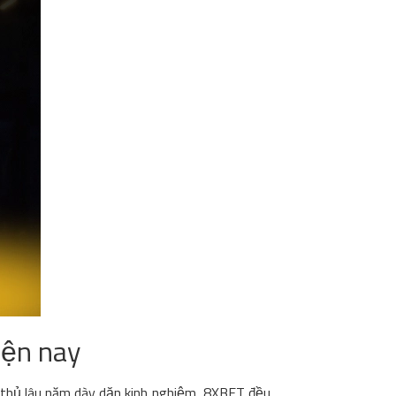
iện nay
 thủ lâu năm dày dặn kinh nghiệm, 8XBET đều