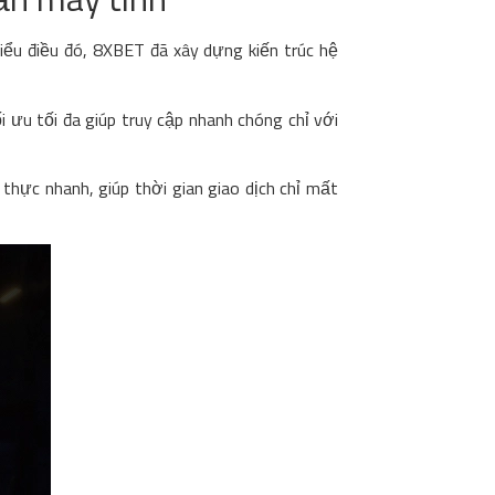
Hiểu điều đó, 8XBET đã xây dựng kiến trúc hệ
 ưu tối đa giúp truy cập nhanh chóng chỉ với
thực nhanh, giúp thời gian giao dịch chỉ mất