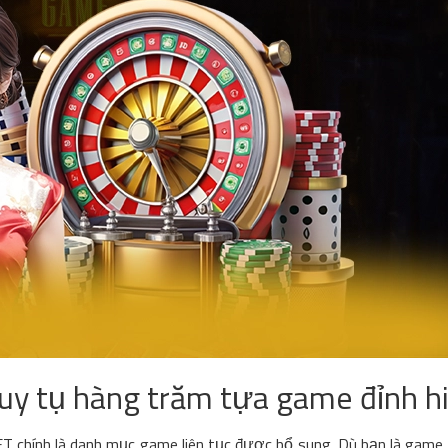
y tụ hàng trăm tựa game đỉnh h
ET chính là danh mục game liên tục được bổ sung. Dù bạn là game