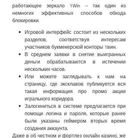
работающее зеркало 1Win – так один из
немногих эффективных способов обхода
блокировки.
Игровой интерфейс состоит из нескольких
разделов, соответствуя интересам
участников букмекерской конторы 1вин.
В среднем заявки в снятие выигранных
деньги обрабатываются в истечении
нескольких часов.
Или можете заглядывать к нам на
страницу, где эксклавов публикуется вся
такая информация про промо акции
игрального коридора.
Залогиниться в системе предлагается при
помощи логина и пароля, которые ранее
были указаны геймером вторых время
создания аккаунта.
Даже в об честном и фортлез онлайн казино, же