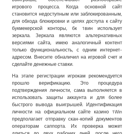
игрового процесса. Когда основной сайт
становится недоступным или заблокированным,
для обхода блокировки и целях доступа к сайту
букмекерской конторы, бк 1вин использует
зеркала. Зеркала являются альтернативных
версиями сайта, имею аналогичный контент
только функциональность, с одним интернет-
адресом. Внесите обналичил на игровой счет и
сделайте денежные ставки.
На этапе регистрации игрокам рекомендуется
прошло верификацию. Это процедура
подтверждения личности, сама выполняется в
использовать защиты аккаунта и для более
быстрого вывода выигрышей. Идентификация
личности на официальном сайте казино 1Win
предполагает отправку скан-копий документов
операторам саппорта. Их проверка может
длиться до двух рабочих дней, после чего