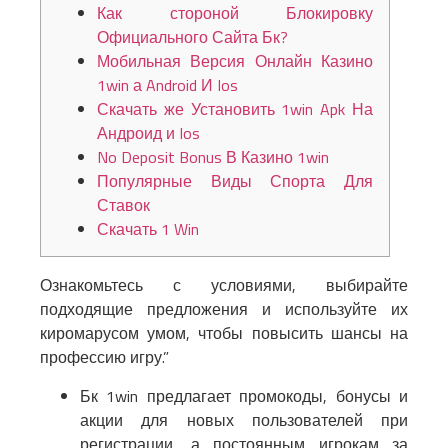
Как стороной Блокировку
Официального Сайта Бк?
Мобильная Версия Онлайн Казино
1win а Android И Ios
Скачать же Установить 1win Apk На
Андроид и Ios
No Deposit Bonus В Казино 1win
Популярные Виды Спорта Для
Ставок
Скачать 1 Win
Ознакомьтесь с условиями, выбирайте
подходящие предложения и используйте их
киромарусом умом, чтобы повысить шансы на
профессию игру.”
Бк 1win предлагает промокоды, бонусы и
акции для новых пользователей при
регистрации, а постоянным игрокам за