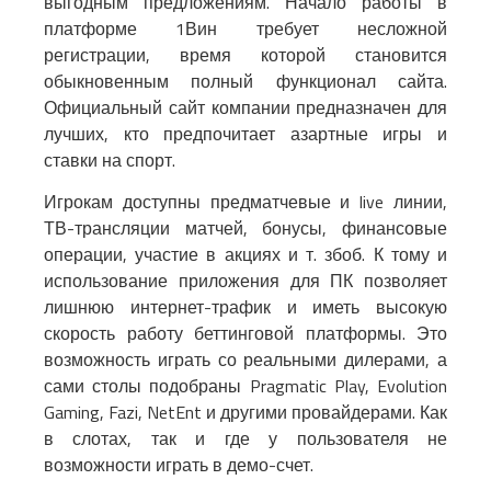
выгодным предложениям. Начало работы в
платформе 1Вин требует несложной
регистрации, время которой становится
обыкновенным полный функционал сайта.
Официальный сайт компании предназначен для
лучших, кто предпочитает азартные игры и
ставки на спорт.
Игрокам доступны предматчевые и live линии,
ТВ-трансляции матчей, бонусы, финансовые
операции, участие в акциях и т. збоб. К тому и
использование приложения для ПК позволяет
лишнюю интернет-трафик и иметь высокую
скорость работу беттинговой платформы. Это
возможность играть со реальными дилерами, а
сами столы подобраны Pragmatic Play, Evolution
Gaming, Fazi, NetEnt и другими провайдерами. Как
в слотах, так и где у пользователя не
возможности играть в демо-счет.