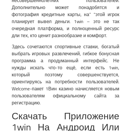
несовершеннолетних пользователей.
Дополнительно может понадобятся и
фотография кредитные карты, на” “этой игрок
планирует вывел деньги. 1win – это не так
очередная платформа, и полноценный ресурс
дли тех, кто ценит разнообразие и комфорт.
Здесь сочетаются спортивные ставки, богатый
выбрать игровых развлечений, гибкое бонусная
программа а продуманный интерфейс. Не
нужды искать что-то ещё, если есть 1win,
который поэтому совершенствуется,
ориентируясь на потребности пользователей.
Welcome-пакет 1Вин казино начисляется новым
пользователям официальному сайта за
регистрацию.
Скачать Приложение
1win На Андроид Или