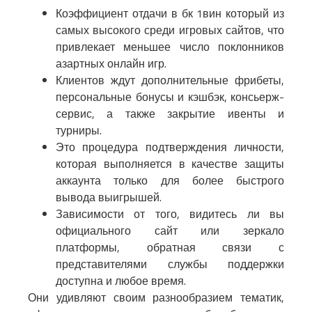
Коэффициент отдачи в бк 1вин который из
самых высокого среди игровых сайтов, что
привлекает меньшее число поклонников
азартных онлайн игр.
Клиентов ждут дополнительные фрибеты,
персональные бонусы и кэшбэк, консьерж-
сервис, а также закрытие ивенты и
турниры.
Это процедура подтверждения личности,
которая выполняется в качестве защиты
аккаунта только для более быстрого
вывода выигрышей.
Зависимости от того, видитесь ли вы
официального сайт или зеркало
платформы, обратная связи с
представителями службы поддержки
доступна и любое время.
Они удивляют своим разнообразием тематик,