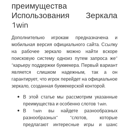
преимущества
Использования Зеркала
1win
Дополнительно игрокам предназначена и
мобильная версия официального сайта. Ссылку
на рабочее зеркало можно найти вскоре
поисковую систему одноиз путем запроса же”
“карьеру поддержки букмекера. Первый вариант
является слишком надежным, так а он
гарантирует, что игрок перейдет на официальное
зеркало, созданная букмекерской конторой.
В этой статье мы рассмотрим указанные
преимущества и особенно слотов 1win.
В 1win вы найдете разнообразных
разнообразных” “слотов, которые
предлагают интересные игры и шанс