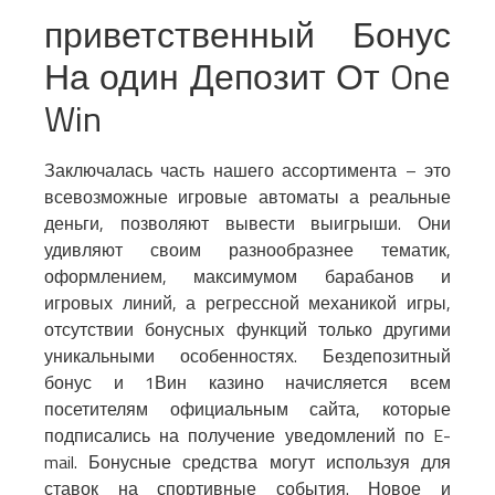
приветственный Бонус
На один Депозит От One
Win
Заключалась часть нашего ассортимента – это
всевозможные игровые автоматы а реальные
деньги, позволяют вывести выигрыши. Они
удивляют своим разнообразнее тематик,
оформлением, максимумом барабанов и
игровых линий, а регрессной механикой игры,
отсутствии бонусных функций только другими
уникальными особенностях. Бездепозитный
бонус и 1Вин казино начисляется всем
посетителям официальным сайта, которые
подписались на получение уведомлений по E-
mail. Бонусные средства могут используя для
ставок на спортивные события. Новое и