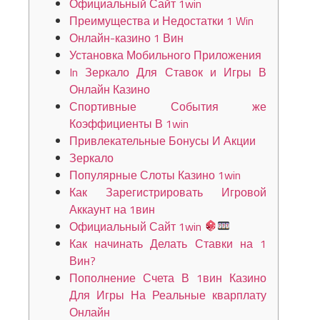
Официальный Сайт 1win
Преимущества и Недостатки 1 Win
Онлайн-казино 1 Вин
Установка Мобильного Приложения
In Зеркало Для Ставок и Игры В
Онлайн Казино
Спортивные События же
Коэффициенты В 1win
Привлекательные Бонусы И Акции
Зеркало
Популярные Слоты Казино 1win
Как Зарегистрировать Игровой
Аккаунт на 1вин
Официальный Сайт 1win
Как начинать Делать Ставки на 1
Вин?
Пополнение Счета В 1вин Казино
Для Игры На Реальные кварплату
Онлайн