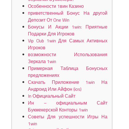
Особенности 1вин Казино
приветственный Бонус На другой
Депозит От One Win
Бонусы И Акции 1win: Приятные
Подарки Для Игроков
Vip Club 1win Для Самых Активных
Игроков
возможности Использования
Зеркала 1win
Примерная Таблица Бонусных
предложениях
Скачать Приложение 1win На
Андроид Или Айфон (ios)
In Официальный Сайт
Ин – официальным Сайт
Букмекерской Конторы 1win
Советы Для успешности Игры На
1win