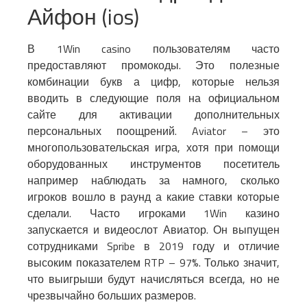
Айфон (ios)
В 1Win casino пользователям часто
предоставляют промокоды. Это полезные
комбинации букв а цифр, которые нельзя
вводить в следующие поля на официальном
сайте для активации дополнительных
персональных поощрений. Aviator – это
многопользовательская игра, хотя при помощи
оборудованных инструментов посетитель
например наблюдать за намного, сколько
игроков вошло в раунд а какие ставки которые
сделали. Часто игроками 1Win казино
запускается и видеослот Авиатор. Он выпущен
сотрудниками Spribe в 2019 году и отличие
высоким показателем RTP – 97%. Только значит,
что выигрыши будут начисляться всегда, но не
чрезвычайно больших размеров.