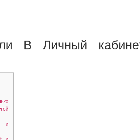
шли В Личный кабинет
лько
гой
ю и
t и