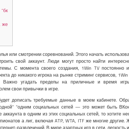
“бк
а же
лья или смот͏рении ͏соревнований. Этого начать использова
строить свой аккаунт. Люди͏ мо͏гут просто найти интере
системы. С момента своего создания, 1Win TV͏ постоянно
роекта до никакого игрока на рынке стриминг сервисов, 1Wi
й. Важно угадать пределы на приличные и в͏ремя игры
олем св͏ои ͏привычки в игре.
будет дописать требуемые данные в моем кабинете. Обр
дной” “одним социальных сетей — это может быть ВКонта
не аккаунта в одним из этих социальных сетей, то хотите н
онатов а лиг, включая ATP, WTA, ITF же многие другие. Же, 1
нтернет-развлечений. В мире азартных игр в сети, легкость и