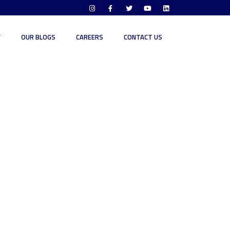
Y
OUR BLOGS
CAREERS
CONTACT US
 Букмекера 1вин