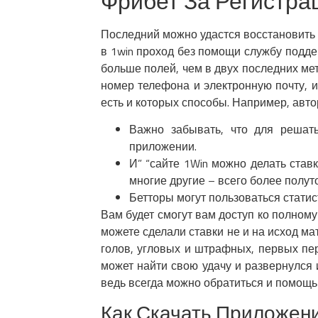
Фрибет За Регистра
Последний можно удастся восстановить 
в 1win проход без помощи службу подд
больше полей, чем в двух последних ме
номер телефона и электронную почту, и
есть и которых способы. Например, авто
Важно забывать, что для решат
приложении.
И” “сайте 1Win можно делать ставк
многие другие – всего более полут
Бетторы могут пользоваться стати
Вам будет смогут вам доступ ко полному
можете сделали ставки не и на исход мат
голов, угловых и штрафных, первых пер
может найти свою удачу и развернулся 
ведь всегда можно обратиться и помощь
Как Скачать Приложение