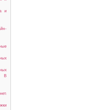
а и
йн-
жные
ных
ных
м В
ет:
ржки