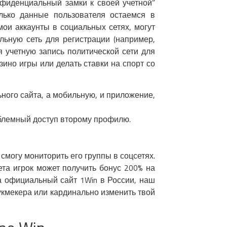
фиденциальный замки к своей учетной”
олько данные пользователя остаемся в
ои аккаунты в социальных сетях, могут
льную сеть для регистрации (например,
я учетную запись политической сети для
ино игры или делать ставки на спорт со
ного сайта, а мобильную, и приложение,
роблемный доступ второму профилю.
смогу мониторить его группы в соцсетях.
ета игрок может получить бонус 200% на
на официальный сайт 1Win в России, наш
укмекера или кардинально изменить твой